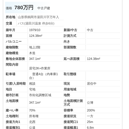
780万円
価格
中古戸建
所在地
山形県鶴岡市湯田川字万年入
交通
バス(湯田川温泉 停歩6分)
築年月
1979/10
新築/中古
中古
面積
124.38m²
計測方式
バルコニー
向き
建物階数
地上2階
部屋階数
建物構造
木造
敷地全体面積
347.1m²
延べ床面積
124.38m²
間取内容
居宅2K+作業所
駐車場
普通4台（内車庫1
取引態様
台）
引渡/入居時期
相談
現況
居住中
地目
宅地
用途地域
都市計画
市街化調整区域
地勢
土地面積
土地面積計測
347.1m²
公簿
方式
建ぺい率
70%
容積率
200%
土地権利
所有権
接道状況
一方
接道方向1
北西
接道間口1
25m
接道種別1
公道
接道幅員1
6.8m