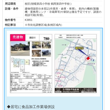
周辺環境
校区(
朝暘第四小学校
鶴岡第四中学校
)
設備・条件
建物増築部分未登記(作業所・倉庫・車庫)。 館内の機材(製麺
機・業務用シンク・冷蔵庫等)や家財は撤去予定ですが、譲渡の
相談可能(有償)。
物件番号
K3851
特記事項
※市街化調整区域(条例区域内）
◆居宅に食品加工作業場併設