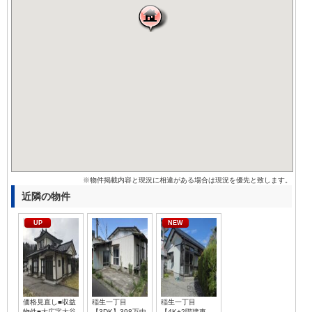
※物件掲載内容と現況に相違がある場合は現況を優先と致します。
近隣の物件
UP
NEW
価格見直し■収益
稲生一丁目
稲生一丁目
物件■大広字大谷
【3DK】398万中
【4K+2階建車