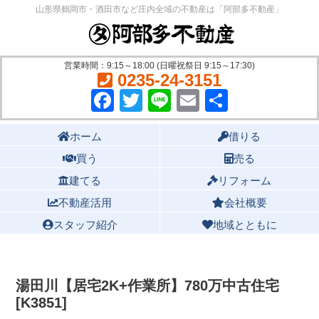
山形県鶴岡市・酒田市など庄内全域の不動産は「阿部多不動産」
営業時間：9:15～18:00 (日曜祝祭日 9:15～17:30)
0235-24-3151
Facebook
Twitter
Line
Email
共
有
Main menu
ホーム
借りる
買う
売る
建てる
リフォーム
不動産活用
会社概要
スタッフ紹介
地域とともに
湯田川【居宅2K+作業所】780万中古住宅
[K3851]