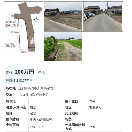
100万円
価格
売地
坪単価
2.0267万円
所在地
山形県鶴岡市外内島字古川
交通
バス(外内島 停歩6分)
駐車場
取引態様
専任
引渡/入居時期
相談
現況
古屋あり
地目
宅地
用途地域
都市計画
市街化調整区域
地勢
土地面積
土地面積計測
163.14m²
公簿
方式