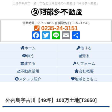
山形県鶴岡市・酒田市など庄内全域の不動産は「阿部多不動産」
営業時間：9:15～18:00 (日曜祝祭日 9:15～17:30)
0235-24-3151
Facebook
Twitter
Line
Email
共
有
Main menu
ホーム
借りる
買う
売る
建てる
リフォーム
不動産活用
会社概要
スタッフ紹介
地域とともに
外内島字古川【49坪】100万土地[T3650]