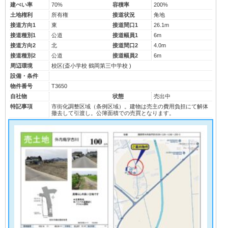
建ぺい率
70%
容積率
200%
土地権利
所有権
接道状況
角地
接道方向1
東
接道間口1
26.1m
接道種別1
公道
接道幅員1
6m
接道方向2
北
接道間口2
4.0m
接道種別2
公道
接道幅員2
6m
周辺環境
校区(
斎小学校
鶴岡第三中学校
)
設備・条件
物件番号
T3650
自社物
状態
売出中
特記事項
市街化調整区域（条例区域）。建物は売主の費用負担にて解体
撤去して引渡し。公簿面積での売買となります。