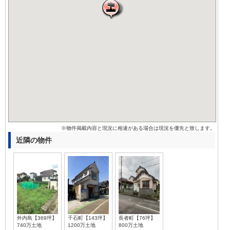
※物件掲載内容と現況に相違がある場合は現況を優先と致します。
近隣の物件
外内島【369坪】
千石町【143坪】
長者町【76坪】
740万土地
1200万土地
800万土地