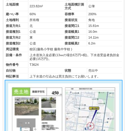
土地面積
土地面積計測
223.82m²
公簿
方式
建ぺい率
60%
容積率
200%
土地権利
所有権
接道状況
角地
接道方向1
北
接道間口1
15.81m
接道種別1
公道
接道幅員1
16.0m
接道方向2
東
接道間口2
14.11m
接道種別2
公道
接道幅員2
6.2m
周辺環境
校区(
藤島小学校
藤島中学校
)
設備・条件
上水道加入金必要(13㎜の場合6万円+税)。下水道受益者負担金
必要(15万円)。
物件番号
T3624
自社物
状態
売出中
特記事項
上下水道の引込みは買主負担にてお願いします。