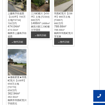
上藤島字街道西
三川町横川【450
羽黒町荒川【238
【143坪】700万
坪】土地 [T2344]
坪】980万土地
土地[T3734]
680万円
[T3867]
1488m²
700万円
1488m²
980万円
474.04m²
788.68m²
東田川郡三川町横
474.04m²
川字隠里
788.68m²
鶴岡市上藤島字街
鶴岡市羽黒町荒川
→物件詳細
道西
字宮東
→物件詳細
→物件詳細
★価格変更★羽黒
町荒川【109坪】
659万土地
[T3770]
659万円
362.94m²
362.94m²
鶴岡市羽黒町荒川
字前田元