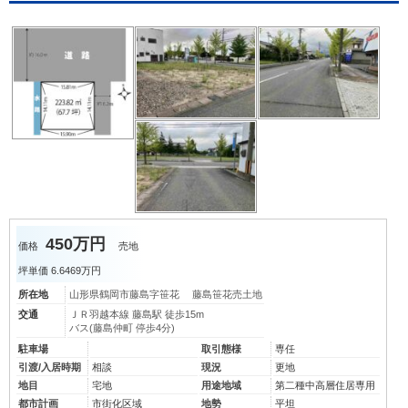
450万円
価格
売地
坪単価
6.6469万円
所在地
山形県鶴岡市藤島字笹花 藤島笹花売土地
交通
ＪＲ羽越本線 藤島駅 徒歩15m
バス(藤島仲町 停歩4分)
駐車場
取引態様
専任
引渡/入居時期
相談
現況
更地
地目
宅地
用途地域
第二種中高層住居専用
都市計画
市街化区域
地勢
平坦