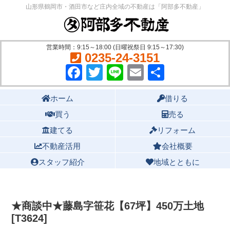
山形県鶴岡市・酒田市など庄内全域の不動産は「阿部多不動産」
営業時間：9:15～18:00 (日曜祝祭日 9:15～17:30)
0235-24-3151
Facebook
Twitter
Line
Email
共
有
Main menu
ホーム
借りる
買う
売る
建てる
リフォーム
不動産活用
会社概要
スタッフ紹介
地域とともに
★商談中★藤島字笹花【67坪】450万土地
[T3624]