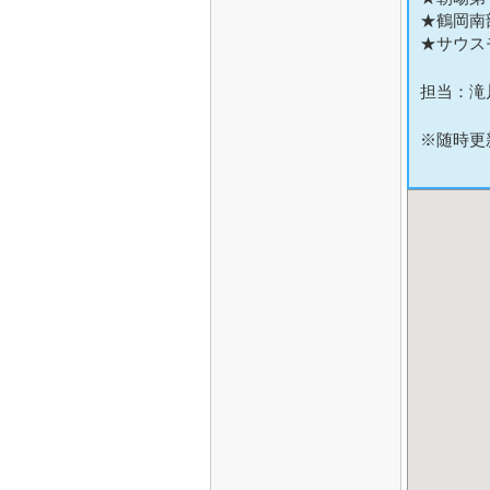
★鶴岡南
★サウス
担当：滝
※随時更