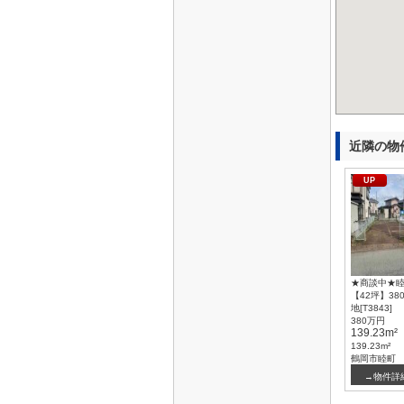
近隣の物
UP
★商談中★
【42坪】38
地[T3843]
380万円
139.23m²
139.23m²
鶴岡市睦町
→物件詳