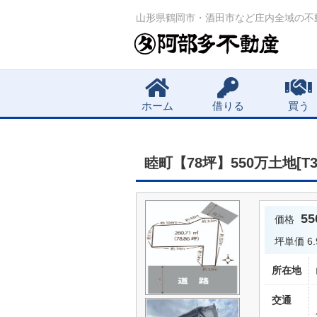
山形県鶴岡市・酒田市など庄内全域の不
Main menu
ホーム
借りる
買う
睦町【78坪】550万土地[T36
5
価格
坪単価
6
所在地
交通