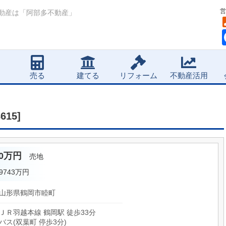
営
動産は「阿部多不動産」
売る
建てる
リフォーム
不動産活用
15]
50万円
売地
.9743万円
山形県鶴岡市睦町
ＪＲ羽越本線 鶴岡駅 徒歩33分
バス(双葉町 停歩3分)