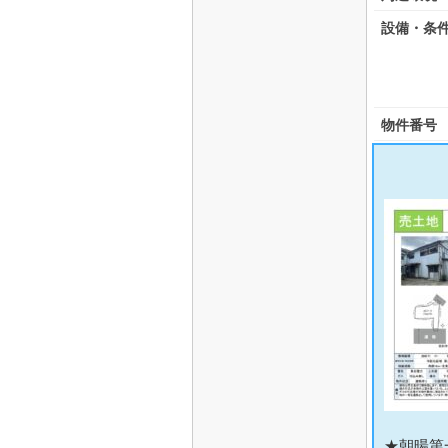
設備・条
物件番号
★朝暘第