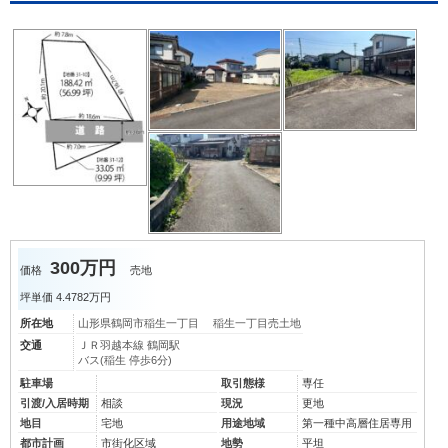
300万円
価格
売地
坪単価
4.4782万円
所在地
山形県鶴岡市稲生一丁目 稲生一丁目売土地
交通
ＪＲ羽越本線 鶴岡駅
バス(稲生 停歩6分)
駐車場
取引態様
専任
引渡/入居時期
相談
現況
更地
地目
宅地
用途地域
第一種中高層住居専用
都市計画
市街化区域
地勢
平坦