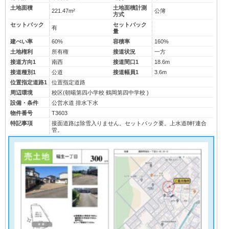
土地面積
土地面積計測
221.47m²
公簿
方式
セットバック
セットバック
有
量
建ぺい率
60%
容積率
160%
土地権利
所有権
接道状況
一方
接道方向1
南西
接道間口1
18.6m
接道種別1
公道
接道幅員1
3.6m
位置指定道路1
位置指定道路
周辺環境
校区(
朝暘第四小学校
鶴岡第四中学校
)
設備・条件
公営水道
排水下水
物件番号
T3603
特記事項
接面道路は除雪入りません。セットバック要。上水道8軒連合
管。