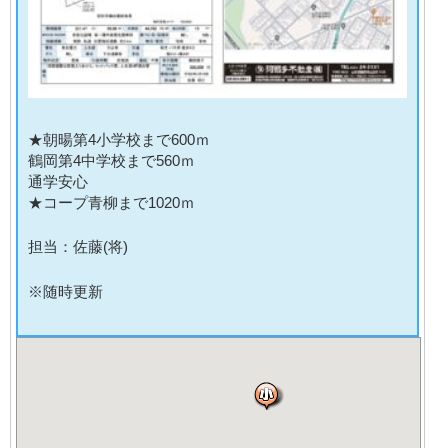
★朝暘第4小学校まで600ｍ
鶴岡第4中学校まで560ｍ
通学安心
★コープ青柳まで1020ｍ
担当：佐藤(将)
※随時更新