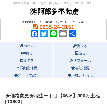
山形県鶴岡市・酒田市など庄内全域の不動産は「阿部多不動産」
営業時間：9:15～18:00 (日曜祝祭日 9:15～17:30)
0235-24-3151
Facebook
Twitter
Line
Email
共
有
Main menu
ホーム
借りる
買う
売る
建てる
リフォーム
不動産活用
会社概要
スタッフ紹介
地域とともに
★価格変更★稲生一丁目【66坪】300万土地
[T3603]