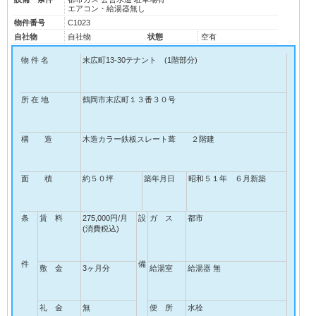
エアコン・給湯器無し
物件番号
C1023
自社物
自社物
状態
空有
物 件 名
末広町13-30テナント (1階部分)
所 在 地
鶴岡市末広町１３番３０号
構 造
木造カラー鉄板スレート葺 ２階建
面 積
約５０坪
築年月日
昭和５１年 ６月新築
条
賃 料
275,000円/月
設
ガ ス
都市
(消費税込)
件
備
敷 金
3ヶ月分
給湯室
給湯器 無
礼 金
無
便 所
水栓