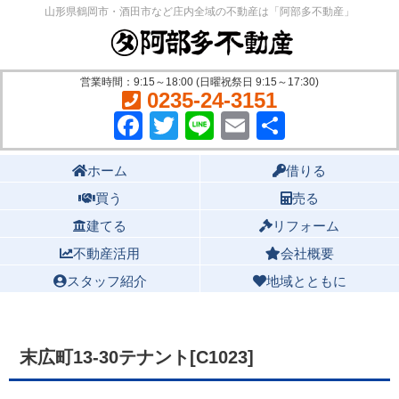
山形県鶴岡市・酒田市など庄内全域の不動産は「阿部多不動産」
営業時間：9:15～18:00 (日曜祝祭日 9:15～17:30)
0235-24-3151
Facebook
Twitter
Line
Email
共
有
Main menu
ホーム
借りる
買う
売る
建てる
リフォーム
不動産活用
会社概要
スタッフ紹介
地域とともに
末広町13-30テナント[C1023]