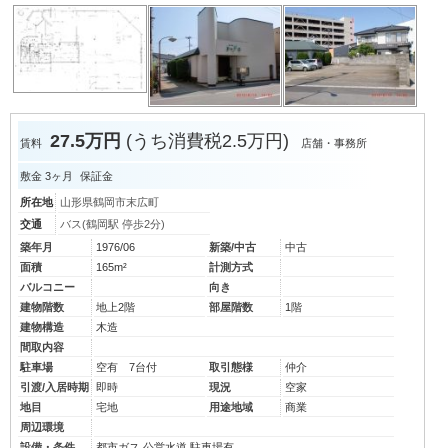
27.5万円
(うち消費税2.5万円)
賃料
店舗・事務所
敷金
3ヶ月
保証金
所在地
山形県鶴岡市末広町
交通
バス(鶴岡駅 停歩2分)
築年月
1976/06
新築/中古
中古
面積
165m²
計測方式
バルコニー
向き
建物階数
地上2階
部屋階数
1階
建物構造
木造
間取内容
駐車場
空有 7台付
取引態様
仲介
引渡/入居時期
即時
現況
空家
地目
宅地
用途地域
商業
周辺環境
設備・条件
都市ガス
公営水道
駐車場有