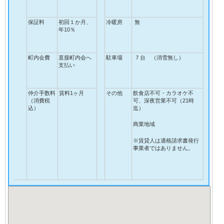
保証料
初回１か月、
冷暖房
無
年10％
町内会費
直接町内会へ
駐車場
７台 （消雪無し）
支払い
仲介手数料
賃料1ヶ月
その他
飲食店不可・カラオケ不
（消費税
可、深夜営業不可（21時
込）
迄）
商業地域
※賃貸人は適格請求書発行
事業者ではありません。