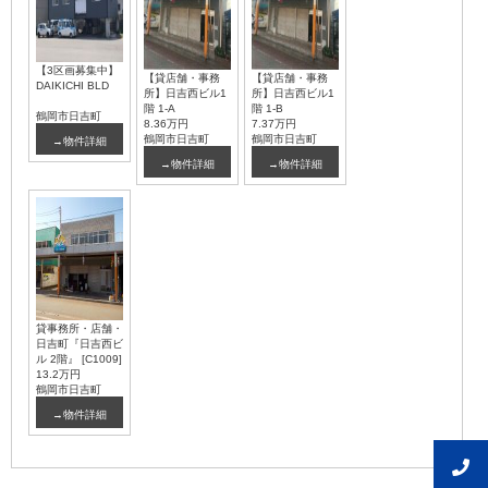
【3区画募集中】
【貸店舗・事務
【貸店舗・事務
DAIKICHI BLD
所】日吉西ビル1
所】日吉西ビル1
階 1-A
階 1-B
鶴岡市日吉町
8.36万円
7.37万円
鶴岡市日吉町
鶴岡市日吉町
→物件詳細
→物件詳細
→物件詳細
貸事務所・店舗・
日吉町『日吉西ビ
ル 2階』 [C1009]
13.2万円
鶴岡市日吉町
→物件詳細