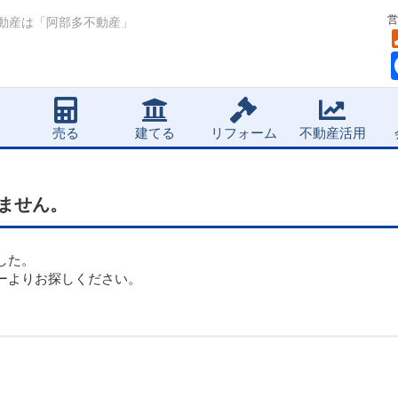
営
動産は「阿部多不動産」
売る
建てる
リフォーム
不動産活用
ません。
した。
ーよりお探しください。