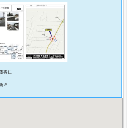
藤将仁
新※