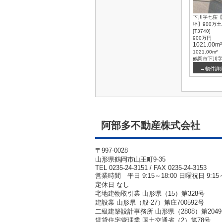
下川字七窪【
坪】900万
[T3740]
900万円
1021.00m²
1021.00m²
鶴岡市下川
→物件詳
阿部多不動産株式会社
〒997-0028
山形県鶴岡市山王町9-35
TEL 0235-24-3151 / FAX 0235-24-3153
営業時間 平日 9:15～18:00 日曜祝日 9:15～
定休日 なし
宅地建物取引業 山形県（15）第328号
建設業 山形県（般-27）第庄700592号
二級建築設計事務所 山形県（2808）第204
賃貸住宅管理業 国土交通省（2）第78号