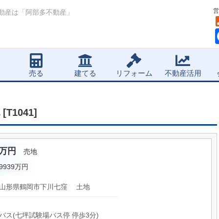
営
動産は「阿部多不動産」
売る
建てる
リフォーム
不動産活用
T1041]
0万円
売地
.9939万円
山形県鶴岡市下川七窪 土地
バス(七坪試験場バス停 停歩3分)