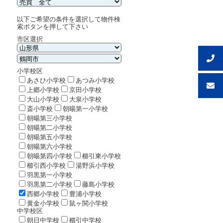
以下ご希望の条件を選択して物件検
索ボタンを押して下さい
市区選択
小学校区
あさひ小学校
あつみ小学校
上郷小学校
京田小学校
大山小学校
大泉小学校
斎小学校
朝暘第一小学校
朝暘第三小学校
朝暘第二小学校
朝暘第五小学校
朝暘第六小学校
朝暘第四小学校
櫛引東小学校
櫛引西小学校
湯野浜小学校
羽黒第一小学校
羽黒第二小学校
藤島小学校
西郷小学校
豊浦小学校
黄金小学校
鼠ヶ関小学校
中学校区
朝日中学校
櫛引中学校