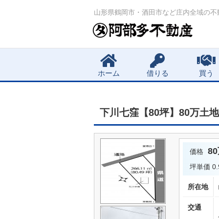
山形県鶴岡市・酒田市など庄内全域の不
Main menu
ホーム
借りる
買う
下川七窪【80坪】80万土地 [
8
価格
坪単価
0
所在地
交通