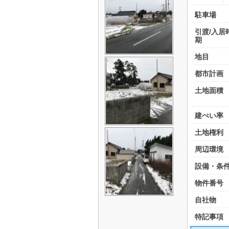
駐車場
引渡/入居
期
地目
都市計画
土地面積
建ぺい率
土地権利
周辺環境
設備・条
物件番号
自社物
特記事項