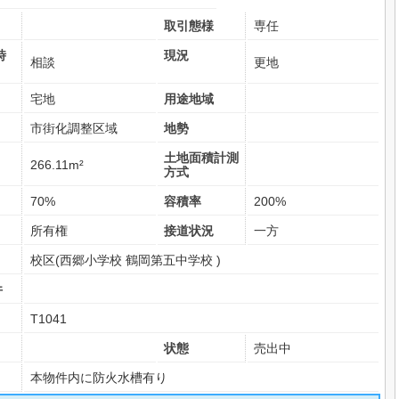
取引態様
専任
時
現況
相談
更地
宅地
用途地域
市街化調整区域
地勢
土地面積計測
266.11m²
方式
70%
容積率
200%
所有権
接道状況
一方
校区(
西郷小学校
鶴岡第五中学校
)
件
T1041
状態
売出中
本物件内に防火水槽有り