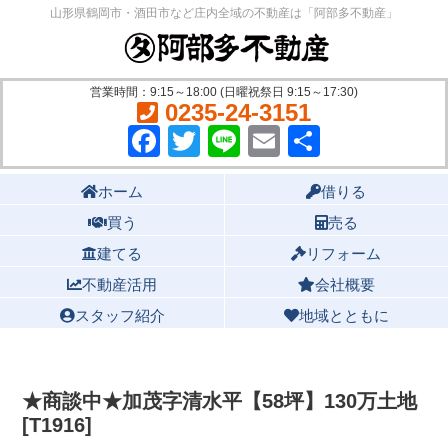
山形県鶴岡市・酒田市など庄内全域の不動産は「阿部多不動産」
営業時間：9:15～18:00 (日曜祝祭日 9:15～17:30)
0235-24-3151
Facebook
Twitter
Line
Email
共
有
Main menu
ホーム
借りる
買う
売る
建てる
リフォーム
不動産活用
会社概要
スタッフ紹介
地域とともに
★商談中★加茂字清水平【58坪】130万土地
[T1916]