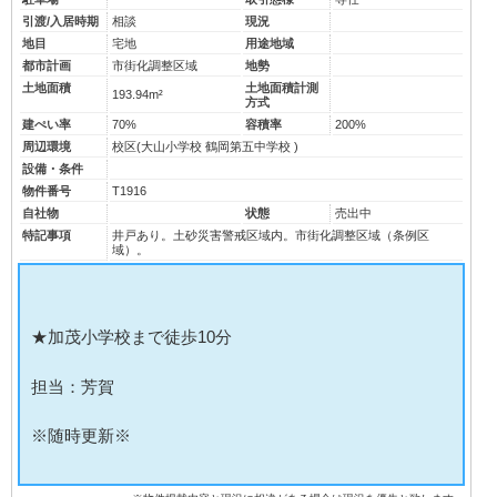
引渡/入居時期
相談
現況
地目
宅地
用途地域
都市計画
市街化調整区域
地勢
土地面積
土地面積計測
193.94m²
方式
建ぺい率
70%
容積率
200%
周辺環境
校区(
大山小学校
鶴岡第五中学校
)
設備・条件
物件番号
T1916
自社物
状態
売出中
特記事項
井戸あり。土砂災害警戒区域内。市街化調整区域（条例区
域）。
★加茂小学校まで徒歩10分
担当：芳賀
※随時更新※