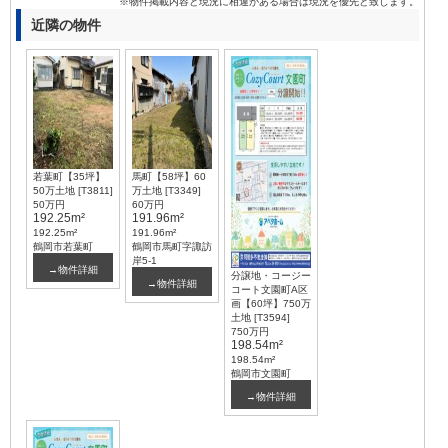
※物件掲載内容と現況に相違がある場合は現況を優先と致します。
近隣の物件
若葉町【35坪】
馬町【58坪】60
50万土地 [T3811]
万土地 [T3349]
50万円
60万円
192.25m²
191.96m²
192.25m²
191.96m²
鶴岡市若葉町
鶴岡市馬町字諏訪
岸5-1
→物件詳細
分譲地・コージー
→物件詳細
コート文園町A区
画【60坪】750万
土地 [T3594]
750万円
198.54m²
198.54m²
鶴岡市文園町
→物件詳細