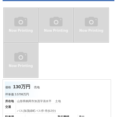
130万円
価格
売地
坪単価
3.5799万円
所在地
山形県鶴岡市加茂字清水平 土地
交通
バス(加茂緑町バス停 停歩2分)
駐車場
取引態様
専任