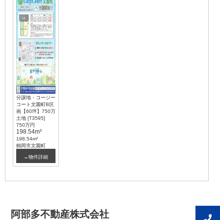
分譲地・コージー
コート文園町B区
画【60坪】750万
土地 [T3595]
750万円
198.54m²
198.54m²
鶴岡市文園町
→物件詳細
阿部多不動産株式会社