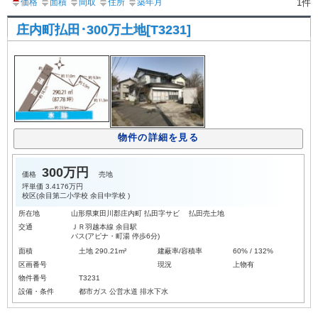
価格
面積
間取
住所
築年月
1件
庄内町払田･300万土地[T3231]
物件の詳細を見る
300万円
価格
売地
坪単価
3.4176万円
校区(
余目第二小学校
余目中学校
)
所在地
山形県東田川郡庄内町 払田字サビ 払田売土地
交通
ＪＲ羽越本線 余目駅
バス(アピナ・町湯 停歩6分)
面積
土地 290.21m²
建蔽率/容積率
60% / 132%
区画番号
現況
上物有
物件番号
T3231
設備・条件
都市ガス
公営水道
排水下水