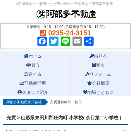
山形県鶴岡市・酒田市など庄内全域の不動産は「阿部多不動産」
営業時間：9:15～18:00 (日曜祝祭日 9:15～17:30)
0235-24-3151
Facebook
Twitter
Line
Email
共
有
Main menu
ホーム
借りる
買う
売る
建てる
リフォーム
不動産活用
会社概要
スタッフ紹介
地域とともに
阿部多不動産株式会社
売買登録物件一覧
売買 > 山形県東田川郡庄内町-小学校( 余目第二小学校 )