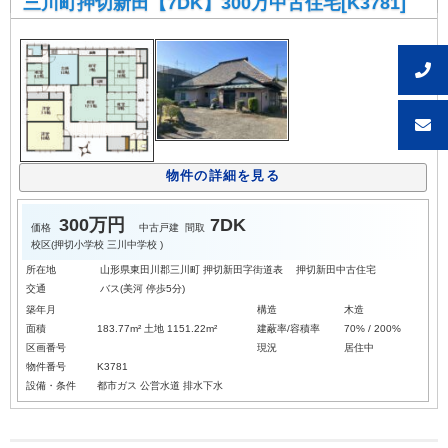
三川町押切新田【7DK】300万中古住宅[K3781]
物件の詳細を見る
300万円
7DK
価格
中古戸建
間取
校区(
押切小学校
三川中学校
)
所在地
山形県東田川郡三川町 押切新田字街道表 押切新田中古住宅
交通
バス(美河 停歩5分)
築年月
構造
木造
面積
183.77m² 土地 1151.22m²
建蔽率/容積率
70% / 200%
区画番号
現況
居住中
物件番号
K3781
設備・条件
都市ガス
公営水道
排水下水