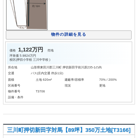
物件の詳細を見る
1,122万円
価格
売地
坪単価
5.9824万円
校区(
押切小学校
三川中学校
)
所在地
山形県東田川郡三川町 押切新田字前川原235-1の内
交通
バス(庄内交通 停歩1分)
面積
土地 620m²
建蔽率/容積率
70% / 200%
区画番号
現況
更地
物件番号
T3706
設備・条件
三川町押切新田字対馬【89坪】350万土地[T3166]