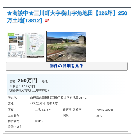
★商談中★三川町大字横山字角地田【126坪】250
万土地[T3812]
UP
物件の詳細を見る
250万円
価格
売地
坪単価
1.9819万円
校区(
押切小学校
三川中学校
)
所在地
山形県東田川郡三川町 横山字角地田257-1
交通
バス(三本木 停歩2分)
面積
土地 417m²
建蔽率/容積率
70% / 200%
区画番号
現況
更地
物件番号
T3812
設備・条件