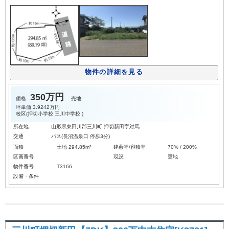
物件の詳細を見る
350万円
価格
売地
坪単価
3.9242万円
校区(
押切小学校
三川中学校
)
所在地
山形県東田川郡三川町 押切新田字対馬
交通
バス(長沼温泉口 停歩3分)
面積
土地 294.85m²
建蔽率/容積率
70% / 200%
区画番号
現況
更地
物件番号
T3166
設備・条件