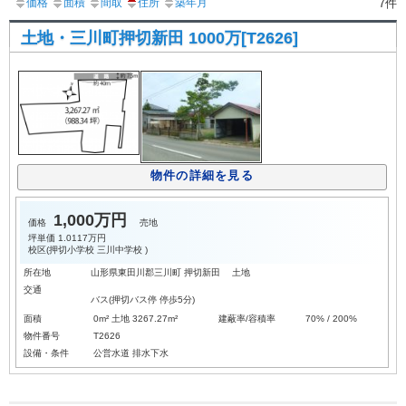
価格
面積
間取
住所
築年月
7件
土地・三川町押切新田 1000万[T2626]
物件の詳細を見る
1,000万円
価格
売地
坪単価
1.0117万円
校区(
押切小学校
三川中学校
)
所在地
山形県東田川郡三川町 押切新田 土地
交通
バス(押切バス停 停歩5分)
面積
0m² 土地 3267.27m²
建蔽率/容積率
70% / 200%
物件番号
T2626
設備・条件
公営水道
排水下水