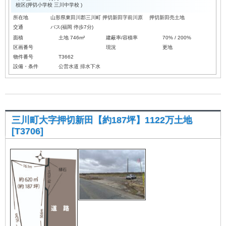
校区(
押切小学校
三川中学校
)
所在地
山形県東田川郡三川町 押切新田字前川原 押切新田売土地
交通
バス(福岡 停歩7分)
面積
土地 746m²
建蔽率/容積率
70% / 200%
区画番号
現況
更地
物件番号
T3662
設備・条件
公営水道
排水下水
三川町大字押切新田【約187坪】1122万土地
[T3706]