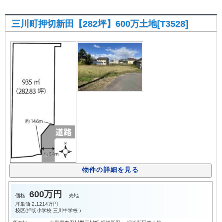
三川町押切新田【282坪】600万土地[T3528]
物件の詳細を見る
600万円
価格
売地
坪単価
2.1214万円
校区(
押切小学校
三川中学校
)