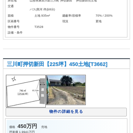
所在地
山形県東田川郡三川町 押切新田 押切新田売土地
交通
バス(美河 停歩8分)
面積
土地 935m²
建蔽率/容積率
70% / 200%
区画番号
現況
更地
物件番号
T3528
設備・条件
三川町押切新田【225坪】450土地[T3662]
物件の詳細を見る
450万円
価格
売地
坪単価
1.9941万円