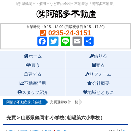
山形県鶴岡市・酒田市など庄内全域の不動産は「阿部多不動産」
営業時間：9:15～18:00 (日曜祝祭日 9:15～17:30)
0235-24-3151
Facebook
Twitter
Line
Email
共
有
Main menu
ホーム
借りる
買う
売る
建てる
リフォーム
不動産活用
会社概要
スタッフ紹介
地域とともに
阿部多不動産株式会社
売買登録物件一覧
売買 > 山形県鶴岡市-小学校( 朝暘第六小学校 )