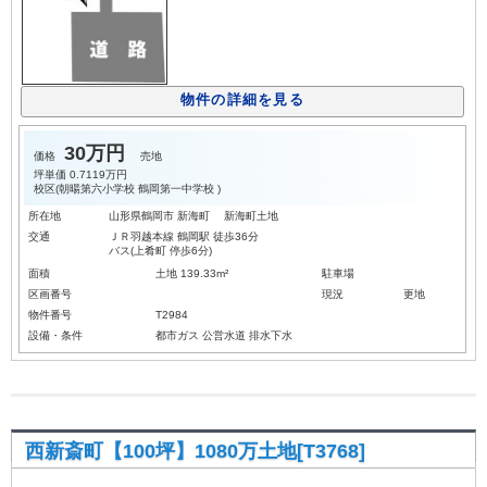
物件の詳細を見る
30万円
価格
売地
坪単価
0.7119万円
校区(
朝暘第六小学校
鶴岡第一中学校
)
所在地
山形県鶴岡市 新海町 新海町土地
交通
ＪＲ羽越本線 鶴岡駅 徒歩36分
バス(上肴町 停歩6分)
面積
土地 139.33m²
駐車場
区画番号
現況
更地
物件番号
T2984
設備・条件
都市ガス
公営水道
排水下水
西新斎町【100坪】1080万土地[T3768]