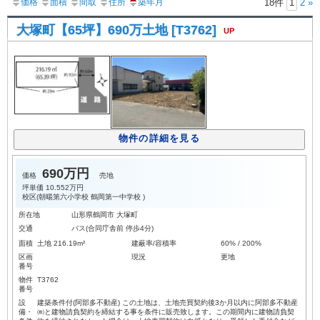
価格
面積
間取
住所
築年月
18件
1
2
»
大塚町【65坪】690万土地 [T3762]
UP
物件の詳細を見る
690万円
価格
売地
坪単価
10.552万円
校区(
朝暘第六小学校
鶴岡第一中学校
)
所在地
山形県鶴岡市 大塚町
交通
バス(合同庁舎前 停歩4分)
面積
土地 216.19m²
建蔽率/容積率
60% / 200%
区画
現況
更地
番号
物件
T3762
番号
設
建築条件付(阿部多不動産) この土地は、土地売買契約後3か月以内に阿部多不動産
備・
㈱と建物請負契約を締結する事を条件に販売致します。この期間内に建物請負契