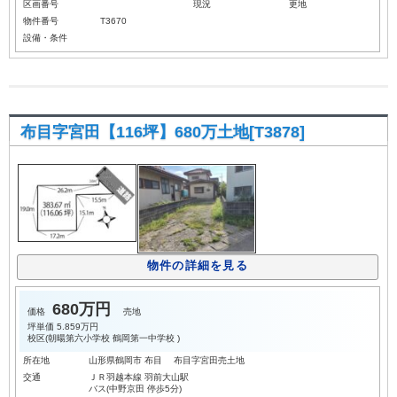
区画番号
現況
更地
物件番号
T3670
設備・条件
布目字宮田【116坪】680万土地[T3878]
物件の詳細を見る
680万円
価格
売地
坪単価
5.859万円
校区(
朝暘第六小学校
鶴岡第一中学校
)
所在地
山形県鶴岡市 布目 布目字宮田売土地
交通
ＪＲ羽越本線 羽前大山駅
バス(中野京田 停歩5分)