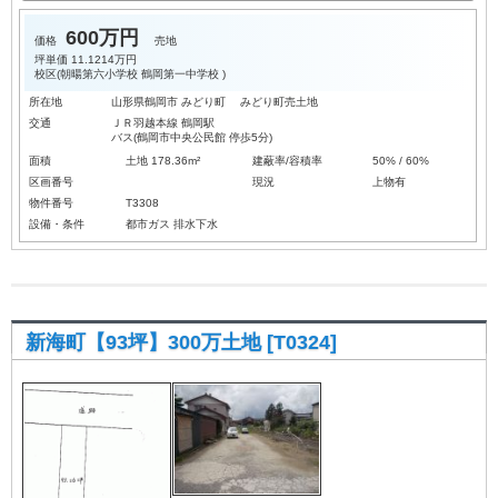
600万円
価格
売地
坪単価
11.1214万円
校区(
朝暘第六小学校
鶴岡第一中学校
)
所在地
山形県鶴岡市 みどり町 みどり町売土地
交通
ＪＲ羽越本線 鶴岡駅
バス(鶴岡市中央公民館 停歩5分)
面積
土地 178.36m²
建蔽率/容積率
50% / 60%
区画番号
現況
上物有
物件番号
T3308
設備・条件
都市ガス
排水下水
新海町【93坪】300万土地 [T0324]