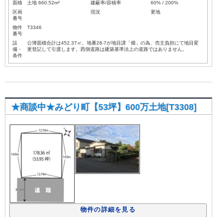
面積
土地 660.52m²
建蔽率/容積率
60% / 200%
区画
現況
更地
番号
物件
T3346
番号
設
公簿面積合計は452.37㎡。地番28-7が地目課「畑」の為、売主負担にて地目変
備・
更登記して引渡します。西側道路は建築基準法上の道路ではありません。
条件
★商談中★みどり町【53坪】600万土地[T3308]
物件の詳細を見る