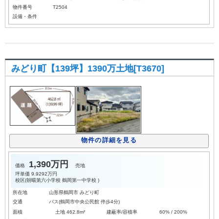
物件番号
T2504
設備・条件
みどり町【139坪】1390万土地[T3670]
物件の詳細を見る
1,390万円
価格
売地
坪単価
9.9292万円
校区(
朝暘第六小学校
鶴岡第一中学校
)
所在地
山形県鶴岡市 みどり町
交通
バス(鶴岡市中央公民館 停歩4分)
面積
土地 462.8m²
建蔽率/容積率
60% / 200%