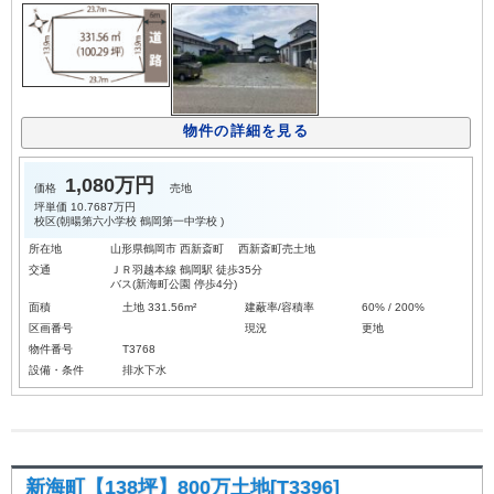
物件の詳細を見る
1,080万円
価格
売地
坪単価
10.7687万円
校区(
朝暘第六小学校
鶴岡第一中学校
)
所在地
山形県鶴岡市 西新斎町 西新斎町売土地
交通
ＪＲ羽越本線 鶴岡駅 徒歩35分
バス(新海町公園 停歩4分)
面積
土地 331.56m²
建蔽率/容積率
60% / 200%
区画番号
現況
更地
物件番号
T3768
設備・条件
排水下水
新海町【138坪】800万土地[T3396]