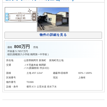
物件の詳細を見る
800万円
価格
売地
坪単価
5.7857万円
校区(
朝暘第六小学校
鶴岡第一中学校
)
所在地
山形県鶴岡市 新海町 新海町売土地
交通
ＪＲ羽越本線 鶴岡駅
バス(図書館前 停歩3分)
面積
土地 457.12m²
建蔽率/容積率
60% / 168%
区画番号
現況
上物有
物件番号
T3396
設備・条件
都市ガス
公営水道
排水下水