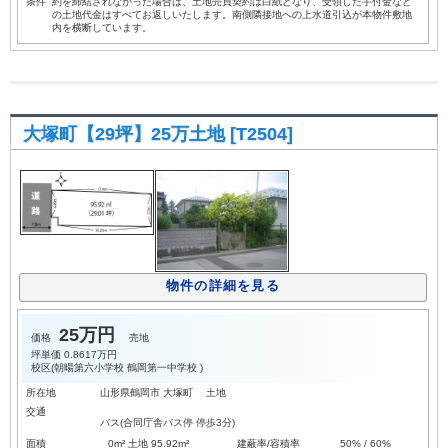
条件
約を締結されなかった場合は、土地売買契約は白紙となり、受領した手付金など
の土地代金はすべてお返しいたします。南側隣接地への上水道引込が本物件敷地
内を横断しています。
大塚町【29坪】25万土地 [T2504]
物件の詳細を見る
25万円
価格
売地
坪単価
0.8617万円
校区(
朝暘第六小学校
鶴岡第一中学校
)
所在地
山形県鶴岡市 大塚町 土地
交通
バス(合同庁舎バス停 停歩3分)
面積
0m² 土地 95.92m²
建蔽率/容積率
50% / 60%