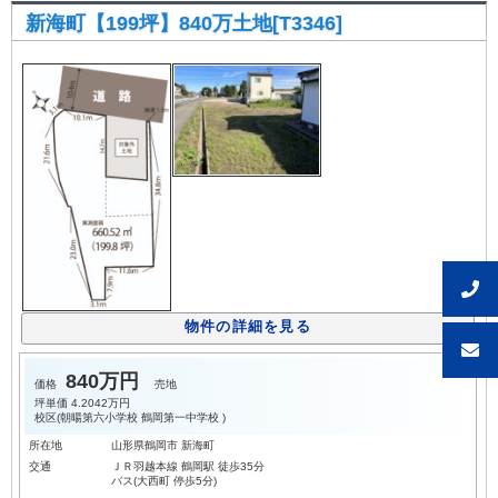
新海町【199坪】840万土地[T3346]
物件の詳細を見る
840万円
価格
売地
坪単価
4.2042万円
校区(
朝暘第六小学校
鶴岡第一中学校
)
所在地
山形県鶴岡市 新海町
交通
ＪＲ羽越本線 鶴岡駅 徒歩35分
バス(大西町 停歩5分)