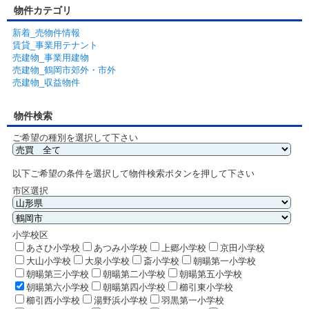
物件カテゴリ
新着_売物件情報
賃貸_事業用テナント
売建物_事業用建物
売建物_鶴岡市郊外・市外
売建物_収益物件
物件検索
ご希望の種別を選択して下さい
以下ご希望の条件を選択して物件検索ボタンを押して下さい
市区選択
小学校区
あさひ小学校
あつみ小学校
上郷小学校
京田小学校
大山小学校
大泉小学校
斎小学校
朝暘第一小学校
朝暘第三小学校
朝暘第二小学校
朝暘第五小学校
朝暘第六小学校
朝暘第四小学校
櫛引東小学校
櫛引西小学校
湯野浜小学校
羽黒第一小学校