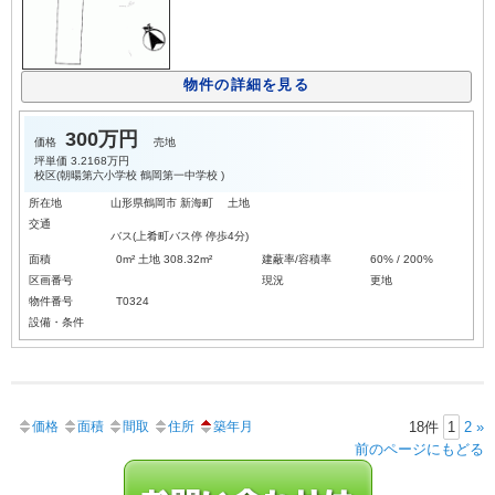
物件の詳細を見る
300万円
価格
売地
坪単価
3.2168万円
校区(
朝暘第六小学校
鶴岡第一中学校
)
所在地
山形県鶴岡市 新海町 土地
交通
バス(上肴町バス停 停歩4分)
面積
0m² 土地 308.32m²
建蔽率/容積率
60% / 200%
区画番号
現況
更地
物件番号
T0324
設備・条件
価格
面積
間取
住所
築年月
18件
1
2
»
前のページにもどる