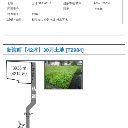
面積
土地 383.67m²
建蔽率/容積率
70% / 200%
区画番号
現況
上物有
物件番号
T3878
設備・条件
都市ガス
公営水道
排水下水
新海町【42坪】30万土地 [T2984]