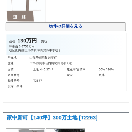
物件の詳細を見る
130万円
価格
売地
坪単価
0.9759万円
校区(
朝暘第三小学校
鶴岡第四中学校
)
所在地
山形県鶴岡市 若葉町
交通
バス(鶴岡市荘内病院前 停歩7分)
面積
土地 440.37m²
建蔽率/容積率
50% / 80%
区画番号
現況
更地
物件番号
T3877
設備・条件
家中新町【140坪】300万土地 [T2263]