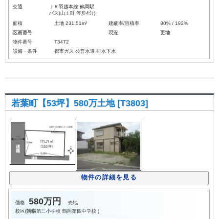
交通
ＪＲ羽越本線 鶴岡駅
バス(山王町 停歩4分)
面積
土地 231.51m²
建蔽率/容積率
80% / 192%
区画番号
現況
更地
物件番号
T3472
設備・条件
都市ガス
公営水道
排水下水
若葉町【53坪】580万土地 [T3803]
物件の詳細を見る
580万円
価格
売地
校区(
朝暘第三小学校
鶴岡第四中学校
)