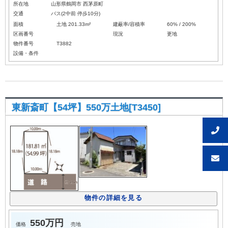
所在地
山形県鶴岡市 西茅原町
交通
バス(2中前 停歩10分)
面積
土地 201.33m²
建蔽率/容積率
60% / 200%
区画番号
現況
更地
物件番号
T3882
設備・条件
東新斎町【54坪】550万土地[T3450]
物件の詳細を見る
550万円
価格
売地