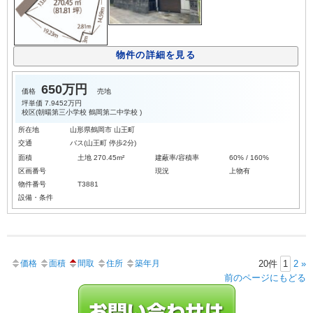
物件の詳細を見る
650万円
価格
売地
坪単価
7.9452万円
校区(
朝暘第三小学校
鶴岡第二中学校
)
所在地
山形県鶴岡市 山王町
交通
バス(山王町 停歩2分)
面積
土地 270.45m²
建蔽率/容積率
60% / 160%
区画番号
現況
上物有
物件番号
T3881
設備・条件
価格
面積
間取
住所
築年月
20件
1
2
»
前のページにもどる