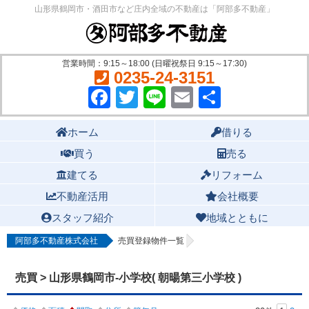
山形県鶴岡市・酒田市など庄内全域の不動産は「阿部多不動産」
営業時間：9:15～18:00 (日曜祝祭日 9:15～17:30)
0235-24-3151
Facebook
Twitter
Line
Email
共
有
Main menu
ホーム
借りる
買う
売る
建てる
リフォーム
不動産活用
会社概要
スタッフ紹介
地域とともに
阿部多不動産株式会社
売買登録物件一覧
売買 > 山形県鶴岡市-小学校( 朝暘第三小学校 )