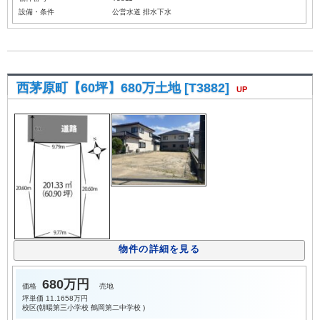
設備・条件
公営水道
排水下水
西茅原町【60坪】680万土地 [T3882]
UP
物件の詳細を見る
680万円
価格
売地
坪単価
11.1658万円
校区(
朝暘第三小学校
鶴岡第二中学校
)