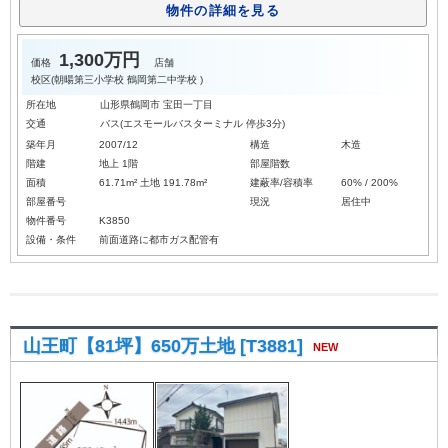
物件の詳細を見る
1,300万円
価格
店舗
校区(
朝暘第三小学校
鶴岡第二中学校
)
所在地
山形県鶴岡市 宝田一丁目
交通
バス(エスモールバスターミナル 停歩3分)
築年月
2007/12
構造
木造
階建
地上 1階
部屋階数
面積
61.71m² 土地 191.78m²
建蔽率/容積率
60% / 200%
部屋番号
現況
居住中
物件番号
K3850
設備・条件
前面道路に都市ガス配管有
山王町【81坪】650万土地 [T3881]
NEW