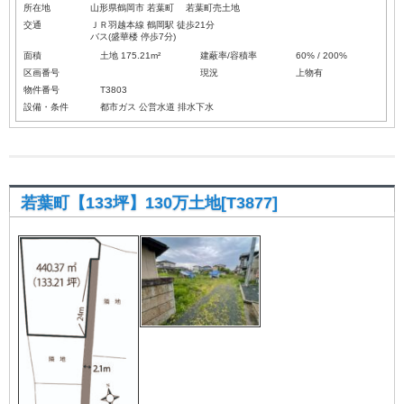
所在地
山形県鶴岡市 若葉町 若葉町売土地
交通
ＪＲ羽越本線 鶴岡駅 徒歩21分
バス(盛華楼 停歩7分)
面積
土地 175.21m²
建蔽率/容積率
60% / 200%
区画番号
現況
上物有
物件番号
T3803
設備・条件
都市ガス
公営水道
排水下水
若葉町【133坪】130万土地[T3877]