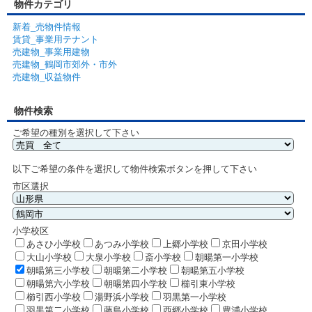
物件カテゴリ
新着_売物件情報
賃貸_事業用テナント
売建物_事業用建物
売建物_鶴岡市郊外・市外
売建物_収益物件
物件検索
ご希望の種別を選択して下さい
以下ご希望の条件を選択して物件検索ボタンを押して下さい
市区選択
小学校区
あさひ小学校
あつみ小学校
上郷小学校
京田小学校
大山小学校
大泉小学校
斎小学校
朝暘第一小学校
朝暘第三小学校
朝暘第二小学校
朝暘第五小学校
朝暘第六小学校
朝暘第四小学校
櫛引東小学校
櫛引西小学校
湯野浜小学校
羽黒第一小学校
羽黒第二小学校
藤島小学校
西郷小学校
豊浦小学校