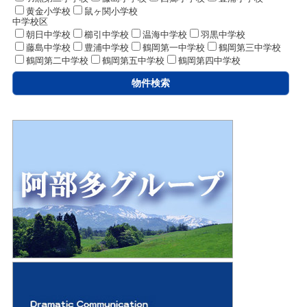
黄金小学校
鼠ヶ関小学校
中学校区
朝日中学校
櫛引中学校
温海中学校
羽黒中学校
藤島中学校
豊浦中学校
鶴岡第一中学校
鶴岡第三中学校
鶴岡第二中学校
鶴岡第五中学校
鶴岡第四中学校