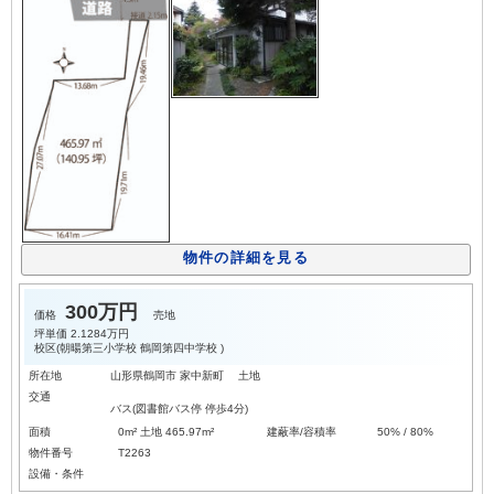
物件の詳細を見る
300万円
価格
売地
坪単価
2.1284万円
校区(
朝暘第三小学校
鶴岡第四中学校
)
所在地
山形県鶴岡市 家中新町 土地
交通
バス(図書館バス停 停歩4分)
面積
0m² 土地 465.97m²
建蔽率/容積率
50% / 80%
物件番号
T2263
設備・条件