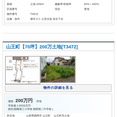
面積
土地 409m²
建蔽率/容積率
80% / 400%
区画番号
現況
更地
物件番号
T3616
設備・条件
都市ガス
公営水道
排水下水
山王町【70坪】200万土地[T3472]
物件の詳細を見る
200万円
価格
売地
坪単価
2.8559万円
校区(
朝暘第三小学校
鶴岡第二中学校
)
所在地
山形県鶴岡市 山王町 山王町売土地