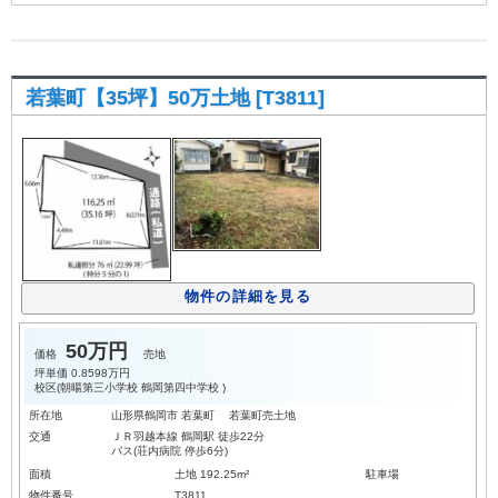
若葉町【35坪】50万土地 [T3811]
物件の詳細を見る
50万円
価格
売地
坪単価
0.8598万円
校区(
朝暘第三小学校
鶴岡第四中学校
)
所在地
山形県鶴岡市 若葉町 若葉町売土地
交通
ＪＲ羽越本線 鶴岡駅 徒歩22分
バス(荘内病院 停歩6分)
面積
土地 192.25m²
駐車場
物件番号
T3811