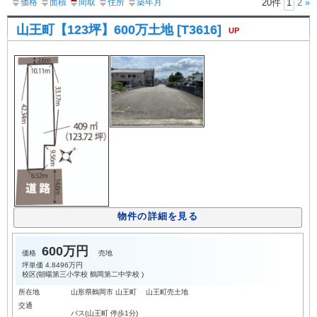
価格
面積
間取
住所
築年月
20件
1
2
»
山王町【123坪】600万土地 [T3616]
UP
物件の詳細を見る
600万円
価格
売地
坪単価
4.8496万円
校区(
朝暘第三小学校
鶴岡第二中学校
)
所在地
山形県鶴岡市 山王町 山王町売土地
交通
バス(山王町 停歩1分)