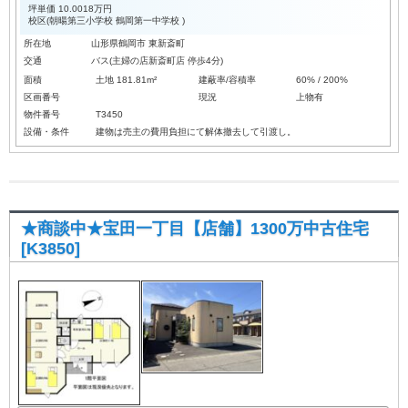
坪単価
10.0018万円
校区(
朝暘第三小学校
鶴岡第一中学校
)
所在地
山形県鶴岡市 東新斎町
交通
バス(主婦の店新斎町店 停歩4分)
面積
土地 181.81m²
建蔽率/容積率
60% / 200%
区画番号
現況
上物有
物件番号
T3450
設備・条件
建物は売主の費用負担にて解体撤去して引渡し。
★商談中★宝田一丁目【店舗】1300万中古住宅
[K3850]