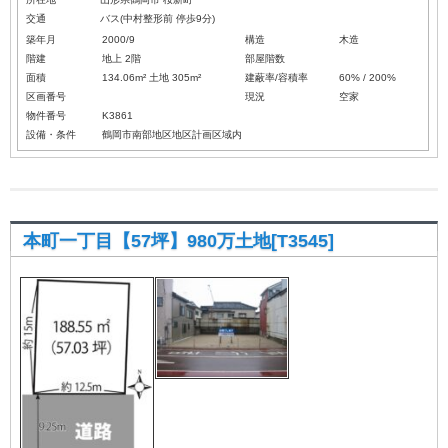
交通
バス(中村整形前 停歩9分)
築年月
2000/9
構造
木造
階建
地上 2階
部屋階数
面積
134.06m² 土地 305m²
建蔽率/容積率
60% / 200%
区画番号
現況
空家
物件番号
K3861
設備・条件
鶴岡市南部地区地区計画区域内
本町一丁目【57坪】980万土地[T3545]