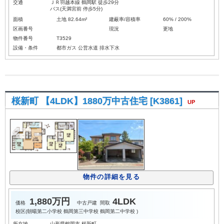
交通
ＪＲ羽越本線 鶴岡駅 徒歩29分
バス(天満宮前 停歩5分)
面積
土地 82.64m²
建蔽率/容積率
60% / 200%
区画番号
現況
更地
物件番号
T3529
設備・条件
都市ガス
公営水道
排水下水
桜新町 【4LDK】1880万中古住宅 [K3861]
UP
物件の詳細を見る
1,880万円
4LDK
価格
中古戸建
間取
校区(
朝暘第二小学校
鶴岡第三中学校
鶴岡第二中学校
)
所在地
山形県鶴岡市 桜新町