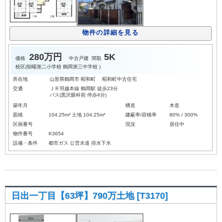
物件の詳細を見る
280万円
5K
価格
中古戸建
間取
校区(
朝暘第二小学校
鶴岡第三中学校
)
所在地
山形県鶴岡市 昭和町 昭和町中古住宅
交通
ＪＲ羽越本線 鶴岡駅 徒歩23分
バス(黒沢眼科前 停歩4分)
築年月
構造
木造
面積
104.25m² 土地 104.25m²
建蔽率/容積率
80% / 300%
区画番号
現況
居住中
物件番号
K3654
設備・条件
都市ガス
公営水道
排水下水
日出一丁目【63坪】790万土地 [T3170]