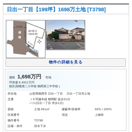
日出一丁目【199坪】1698万土地 [T3798]
物件の詳細を見る
1,698万円
価格
売地
坪単価
8.4921万円
校区(
朝暘第二小学校
鶴岡第三中学校
)
所在地
山形県鶴岡市 日出一丁目 日出一丁目売土地
交通
ＪＲ羽越本線 鶴岡駅 徒歩31分
バス(日出一丁目 停歩1分)
面積
土地 661m²
建蔽率/容積率
60% / 200%
区画番号
現況
上物有
物件番号
T3798
設備・条件
排水下水