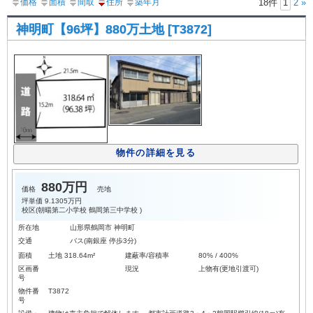
価格
面積
間取
住所
築年月
18件
1
2
»
神明町【96坪】880万土地 [T3872]
物件の詳細を見る
880万円
価格
売地
坪単価
9.1305万円
校区(
朝暘第二小学校
鶴岡第三中学校
)
所在地
山形県鶴岡市 神明町
交通
バス(南銀座 停歩3分)
面積
土地 318.64m²
建蔽率/容積率
80% / 400%
区画番
現況
上物有(更地引渡可)
号
物件番
T3872
号