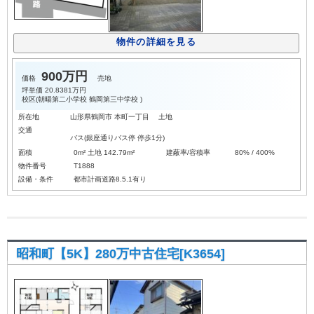
物件の詳細を見る
900万円
価格
売地
坪単価
20.8381万円
校区(
朝暘第二小学校
鶴岡第三中学校
)
所在地
山形県鶴岡市 本町一丁目 土地
交通
バス(銀座通りバス停 停歩1分)
面積
0m² 土地 142.79m²
建蔽率/容積率
80% / 400%
物件番号
T1888
設備・条件
都市計画道路8.5.1有り
昭和町【5K】280万中古住宅[K3654]