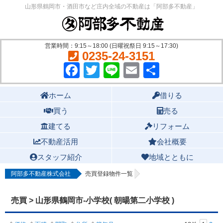
山形県鶴岡市・酒田市など庄内全域の不動産は「阿部多不動産」
営業時間：9:15～18:00 (日曜祝祭日 9:15～17:30)
0235-24-3151
Facebook
Twitter
Line
Email
共
有
Main menu
ホーム
借りる
買う
売る
建てる
リフォーム
不動産活用
会社概要
スタッフ紹介
地域とともに
阿部多不動産株式会社
売買登録物件一覧
売買 > 山形県鶴岡市-小学校( 朝暘第二小学校 )