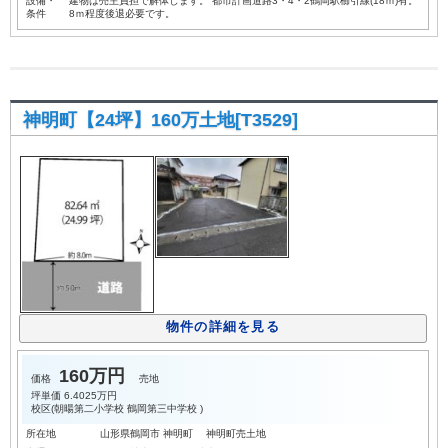
設備・
建物は売主負担で解体します。 都市計画道路3・4・2鶴岡駅櫛引線(18ｍ)有。
条件
8ｍ程度後退必要です。
神明町【24坪】160万土地[T3529]
物件の詳細を見る
160万円
価格
売地
坪単価
6.4025万円
校区(
朝暘第二小学校
鶴岡第三中学校
)
所在地
山形県鶴岡市 神明町 神明町売土地