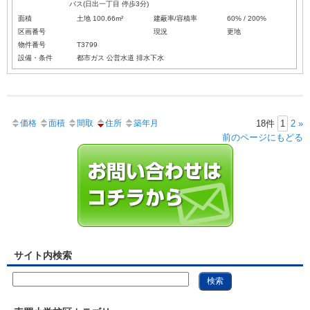
バス(日出一丁目 停歩3分)
面積
土地 100.66m²
建蔽率/容積率
60% / 200%
区画番号
現況
更地
物件番号
T3799
設備・条件
都市ガス
公営水道
排水下水
価格
面積
間取
住所
築年月
18件
1
2
»
前のページにもどる
サイト内検索