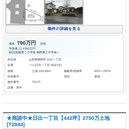
物件の詳細を見る
790万円
価格
売地
坪単価
12.4389万円
校区(
朝暘第二小学校
鶴岡第三中学校
)
所在地
山形県鶴岡市 日出一丁目
交通
バス(日出一丁目 停歩2分)
面積
土地 209.98m²
建蔽率/容積率
60% / 200%
区画番号
現況
更地
物件番号
T3170
設備・条件
★商談中★日出一丁目【442坪】2750万土地
[T2844]