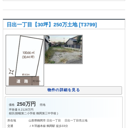
日出一丁目【30坪】250万土地 [T3799]
物件の詳細を見る
250万円
価格
売地
坪単価
8.2128万円
校区(
朝暘第二小学校
鶴岡第三中学校
)
所在地
山形県鶴岡市 日出一丁目 日出一丁目売土地
交通
ＪＲ羽越本線 鶴岡駅 徒歩33分