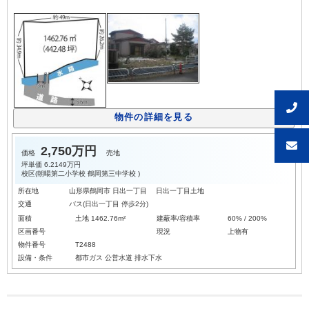
物件の詳細を見る
2,750万円
価格
売地
坪単価
6.2149万円
校区(
朝暘第二小学校
鶴岡第三中学校
)
所在地
山形県鶴岡市 日出一丁目 日出一丁目土地
交通
バス(日出一丁目 停歩2分)
面積
土地 1462.76m²
建蔽率/容積率
60% / 200%
区画番号
現況
上物有
物件番号
T2488
設備・条件
都市ガス
公営水道
排水下水