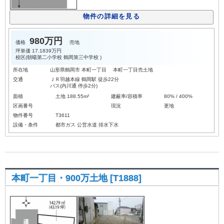
物件の詳細を見る
980万円
価格
売地
坪単価
17.1839万円
校区(
朝暘第二小学校
鶴岡第三中学校
)
所在地
山形県鶴岡市 本町一丁目 本町一丁目売土地
交通
ＪＲ羽越本線 鶴岡駅 徒歩22分
バス(内川通 停歩2分)
面積
土地 188.55m²
建蔽率/容積率
80% / 400%
区画番号
現況
更地
物件番号
T3611
設備・条件
都市ガス
公営水道
排水下水
本町一丁目・900万土地 [T1888]