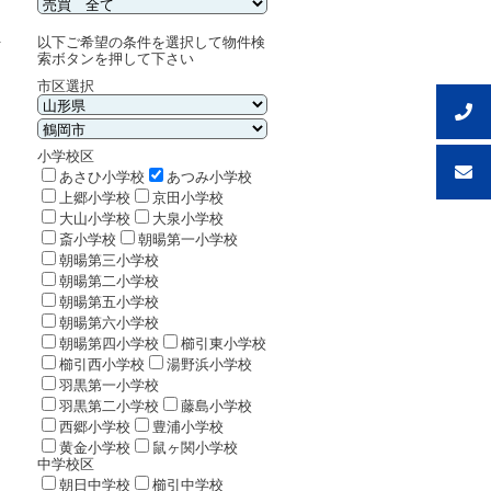
件
以下ご希望の条件を選択して物件検
索ボタンを押して下さい
る
市区選択
小学校区
あさひ小学校
あつみ小学校
上郷小学校
京田小学校
大山小学校
大泉小学校
斎小学校
朝暘第一小学校
朝暘第三小学校
朝暘第二小学校
朝暘第五小学校
朝暘第六小学校
朝暘第四小学校
櫛引東小学校
櫛引西小学校
湯野浜小学校
羽黒第一小学校
羽黒第二小学校
藤島小学校
西郷小学校
豊浦小学校
黄金小学校
鼠ヶ関小学校
中学校区
朝日中学校
櫛引中学校