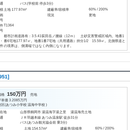
通
バス(学校前 停歩3分)
60% / 200%
積
土地 177.97m²
建蔽率/容積率
画
現況
更地
号
T1364
件
号
都市計画道路有：3.5.41荻田岳ノ腰線（12ｍ） 土砂災害警戒区域内。地番1
・
番6宅地177.97㎡。地番1番7宅地（共用通路）持分1/2 15.59㎡。北側県道と
件
の境界は、側溝端ではなく内側になります。
51]
150万円
価格
売地
坪単価
3.2085万円
校区(
あつみ小学校
温海中学校
)
在地
山形県鶴岡市 湯温海字湯之里 湯温海売土地
通
ＪＲ羽越本線 あつみ温泉駅 徒歩31分
バス(あつみ観光協会前 乗3分)
60% / 200%
積
土地 154.57m²
建蔽率/容積率