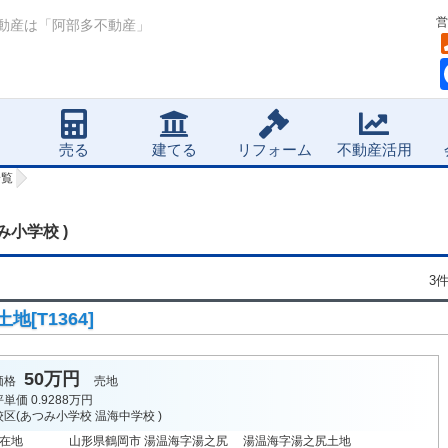
営
動産は「阿部多不動産」
売る
建てる
リフォーム
不動産活用
一覧
み小学校 )
3
[T1364]
50万円
価格
売地
坪単価
0.9288万円
校区(
あつみ小学校
温海中学校
)
在地
山形県鶴岡市 湯温海字湯之尻 湯温海字湯之尻土地