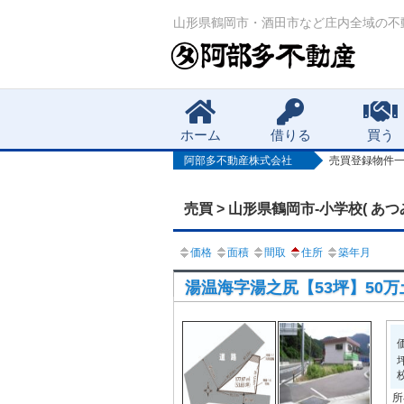
山形県鶴岡市・酒田市など庄内全域の不
Main menu
ホーム
借りる
買う
阿部多不動産株式会社
売買登録物件
売買 > 山形県鶴岡市-小学校( あつ
価格
面積
間取
住所
築年月
湯温海字湯之尻【53坪】50万土地
所