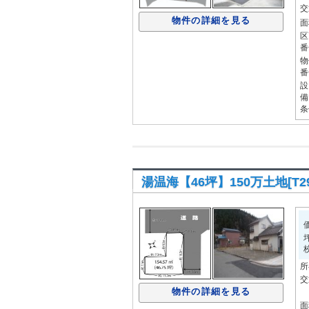
交
物件の詳細を見る
面
区
番
物
番
設
備
条
湯温海【46坪】150万土地[T29
所
交
物件の詳細を見る
面