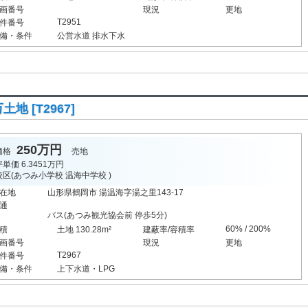
画番号
現況
更地
T2951
件番号
備・条件
公営水道
排水下水
地 [T2967]
250万円
価格
売地
坪単価
6.3451万円
校区(
あつみ小学校
温海中学校
)
在地
山形県鶴岡市 湯温海字湯之里143-17
通
バス(あつみ観光協会前 停歩5分)
60% / 200%
積
土地 130.28m²
建蔽率/容積率
画番号
現況
更地
T2967
件番号
備・条件
上下水道・LPG