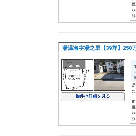
区
物
設
湯温海字湯之里【39坪】250万土
所
交
物件の詳細を見る
面
区
物
設