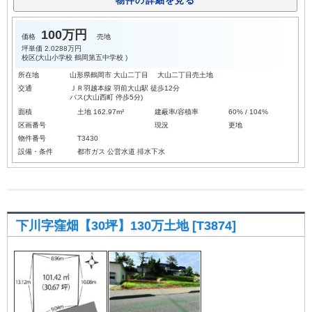
物件の詳細を見る
100万円
価格
売地
坪単価
2.0288万円
校区(
大山小学校
鶴岡第五中学校
)
所在地
山形県鶴岡市 大山二丁目 大山二丁目売土地
交通
ＪＲ羽越本線 羽前大山駅 徒歩12分
バス(大山西町 停歩5分)
面積
土地 162.97m²
建蔽率/容積率
60% / 104%
区画番号
現況
更地
物件番号
T3430
設備・条件
都市ガス
公営水道
排水下水
下川字窪畑【30坪】130万土地 [T3874]