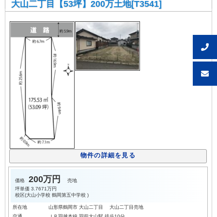
大山二丁目【53坪】200万土地[T3541]
物件の詳細を見る
200万円
価格
売地
坪単価
3.7671万円
校区(
大山小学校
鶴岡第五中学校
)
所在地
山形県鶴岡市 大山二丁目 大山二丁目売地
交通
ＪＲ羽越本線 羽前大山駅 徒歩10分