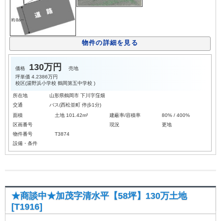
物件の詳細を見る
130万円
価格
売地
坪単価
4.2386万円
校区(
湯野浜小学校
鶴岡第五中学校
)
所在地
山形県鶴岡市 下川字窪畑
交通
バス(西松並町 停歩1分)
面積
土地 101.42m²
建蔽率/容積率
80% / 400%
区画番号
現況
更地
物件番号
T3874
設備・条件
★商談中★加茂字清水平【58坪】130万土地
[T1916]