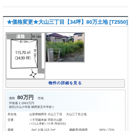
★価格変更★大山三丁目【34坪】80万土地 [T2550]
物件の詳細を見る
80万円
価格
売地
坪単価
2.2863万円
校区(
大山小学校
鶴岡第五中学校
)
所在地
山形県鶴岡市 大山三丁目 大山三丁目土地
交通
ＪＲ羽越本線 羽前大山駅
バス(上本町バス停 停歩5分)
面積
0m² 土地 115.7m²
建蔽率/容積率
60% / 72%