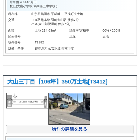
坪単価
4.6146万円
校区(
大山小学校
鶴岡第五中学校
)
所在地
山形県鶴岡市 平成町 平成町売土地
交通
ＪＲ羽越本線 羽前大山駅 徒歩7分
バス(大山郵便局前 停歩7分)
面積
土地 214.93m²
建蔽率/容積率
60% / 200%
区画番号
現況
更地
物件番号
T3182
設備・条件
都市ガス
公営水道
排水下水
大山三丁目【106坪】350万土地[T3412]
物件の詳細を見る