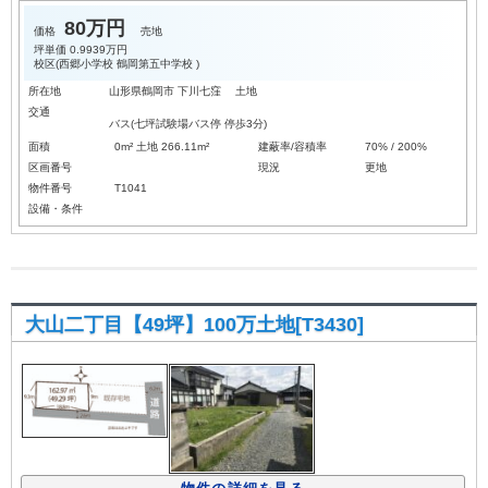
80万円
価格
売地
坪単価
0.9939万円
校区(
西郷小学校
鶴岡第五中学校
)
所在地
山形県鶴岡市 下川七窪 土地
交通
バス(七坪試験場バス停 停歩3分)
面積
0m² 土地 266.11m²
建蔽率/容積率
70% / 200%
区画番号
現況
更地
物件番号
T1041
設備・条件
大山二丁目【49坪】100万土地[T3430]