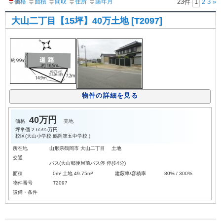
価格
面積
間取
住所
築年月
23件
1
2
3
»
大山二丁目【15坪】40万土地 [T2097]
物件の詳細を見る
40万円
価格
売地
坪単価
2.6595万円
校区(
大山小学校
鶴岡第五中学校
)
所在地
山形県鶴岡市 大山二丁目 土地
交通
バス(大山郵便局前バス停 停歩4分)
面積
0m² 土地 49.75m²
建蔽率/容積率
80% / 300%
物件番号
T2097
設備・条件