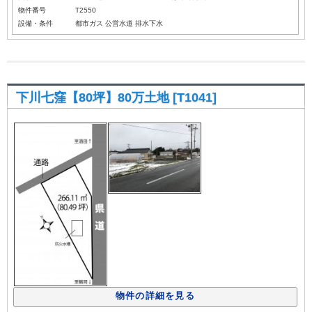
物件番号
T2550
設備・条件
都市ガス
公営水道
排水下水
下川七窪【80坪】80万土地 [T1041]
物件の詳細を見る