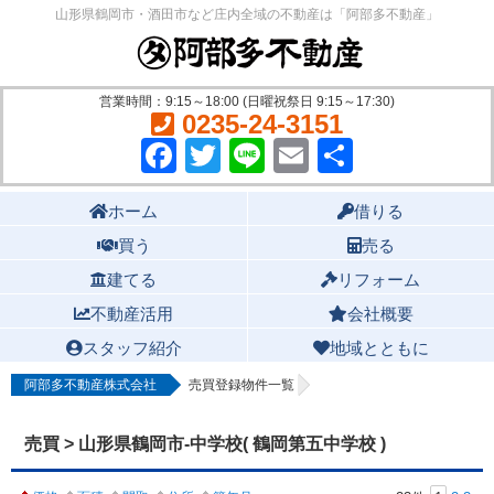
山形県鶴岡市・酒田市など庄内全域の不動産は「阿部多不動産」
営業時間：9:15～18:00 (日曜祝祭日 9:15～17:30)
0235-24-3151
Facebook
Twitter
Line
Email
共
有
Main menu
ホーム
借りる
買う
売る
建てる
リフォーム
不動産活用
会社概要
スタッフ紹介
地域とともに
阿部多不動産株式会社
売買登録物件一覧
売買 > 山形県鶴岡市-中学校( 鶴岡第五中学校 )