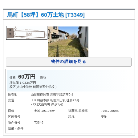
馬町【58坪】60万土地 [T3349]
物件の詳細を見る
60万円
価格
売地
坪単価
1.0334万円
校区(
大山小学校
鶴岡第五中学校
)
所在地
山形県鶴岡市 馬町字諏訪岸5-1
交通
ＪＲ羽越本線 羽前大山駅 徒歩23分
バス(大山馬町 停歩1分)
面積
土地 191.96m²
建蔽率/容積率
70% / 200%
区画番号
現況
更地
物件番号
T3349
設備・条件