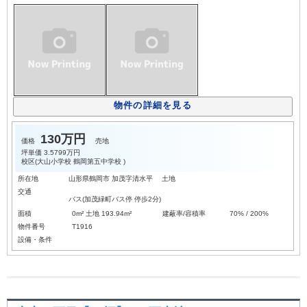
物件の詳細を見る
130万円
価格
売地
坪単価
3.5799万円
校区(
大山小学校
鶴岡第五中学校
)
所在地
山形県鶴岡市 加茂字清水平 土地
交通
バス(加茂緑町バス停 停歩2分)
面積
0m² 土地 193.94m²
建蔽率/容積率
70% / 200%
物件番号
T1916
設備・条件