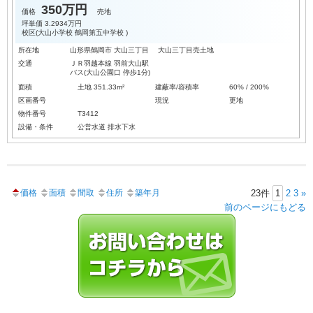
350万円
価格
売地
坪単価
3.2934万円
校区(
大山小学校
鶴岡第五中学校
)
所在地
山形県鶴岡市 大山三丁目 大山三丁目売土地
交通
ＪＲ羽越本線 羽前大山駅
バス(大山公園口 停歩1分)
面積
土地 351.33m²
建蔽率/容積率
60% / 200%
区画番号
現況
更地
物件番号
T3412
設備・条件
公営水道
排水下水
価格
面積
間取
住所
築年月
23件
1
2
3
»
前のページにもどる