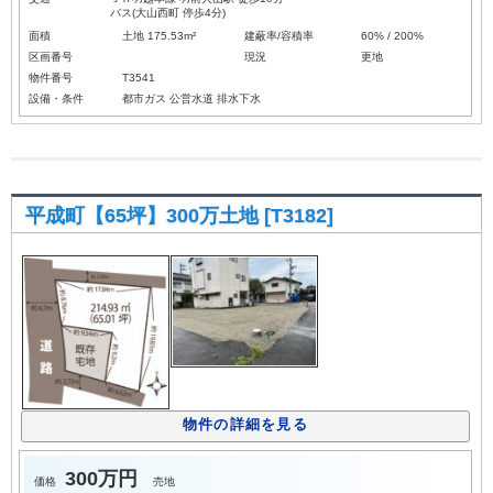
バス(大山西町 停歩4分)
面積
土地 175.53m²
建蔽率/容積率
60% / 200%
区画番号
現況
更地
物件番号
T3541
設備・条件
都市ガス
公営水道
排水下水
平成町【65坪】300万土地 [T3182]
物件の詳細を見る
300万円
価格
売地