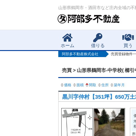
山形県鶴岡市・酒田市など庄内全域の不
Main menu
ホーム
借りる
買う
阿部多不動産株式会社
売買登録物件
売買 > 山形県鶴岡市-中学校( 櫛引
価格
面積
間取
住所
築年月
黒川字仲村【351坪】650万土地 
所