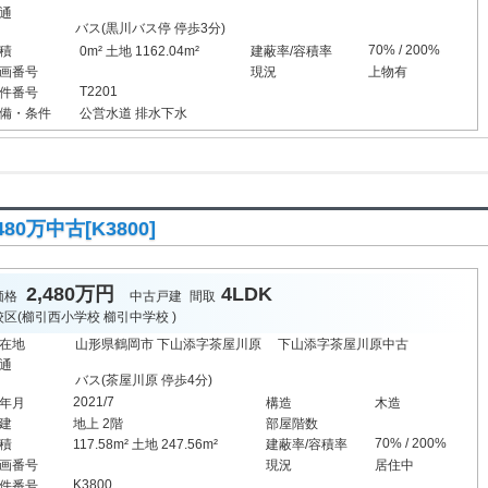
通
バス(黒川バス停 停歩3分)
70% / 200%
積
0m² 土地 1162.04m²
建蔽率/容積率
画番号
現況
上物有
T2201
件番号
備・条件
公営水道
排水下水
0万中古[K3800]
2,480万円
4LDK
価格
中古戸建
間取
校区(
櫛引西小学校
櫛引中学校
)
在地
山形県鶴岡市 下山添字茶屋川原 下山添字茶屋川原中古
通
バス(茶屋川原 停歩4分)
2021/7
年月
構造
木造
建
地上 2階
部屋階数
70% / 200%
積
117.58m² 土地 247.56m²
建蔽率/容積率
画番号
現況
居住中
K3800
件番号