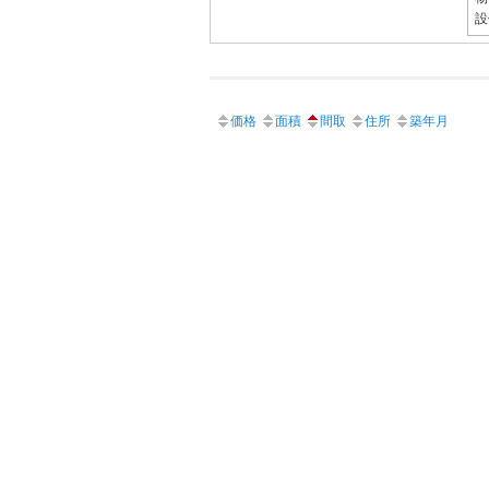
設
価格
面積
間取
住所
築年月