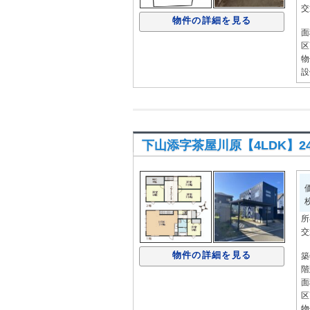
交
物件の詳細を見る
面
区
物
設
下山添字茶屋川原【4LDK】248
所
交
物件の詳細を見る
築
階
面
区
物