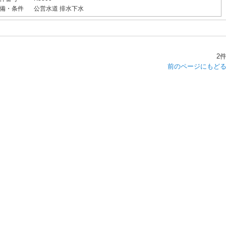
備・条件
公営水道
排水下水
2
前のページにもど