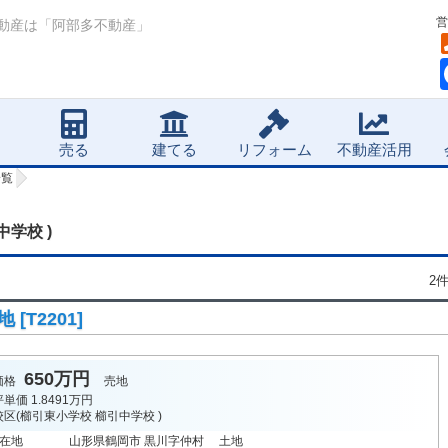
営
動産は「阿部多不動産」
売る
建てる
リフォーム
不動産活用
一覧
中学校 )
2
[T2201]
650万円
価格
売地
坪単価
1.8491万円
校区(
櫛引東小学校
櫛引中学校
)
在地
山形県鶴岡市 黒川字仲村 土地