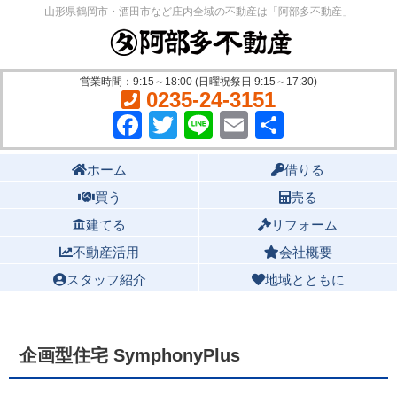
山形県鶴岡市・酒田市など庄内全域の不動産は「阿部多不動産」
営業時間：9:15～18:00 (日曜祝祭日 9:15～17:30)
0235-24-3151
Facebook
Twitter
Line
Email
共
有
Main menu
ホーム
借りる
買う
売る
建てる
リフォーム
不動産活用
会社概要
スタッフ紹介
地域とともに
企画型住宅 SymphonyPlus