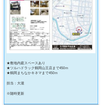
★敷地内庭スペースあり
★ツルハドラック鶴岡山王店まで450ｍ
★鶴岡まちなかキネマまで450ｍ
担当：大瀧
※随時更新