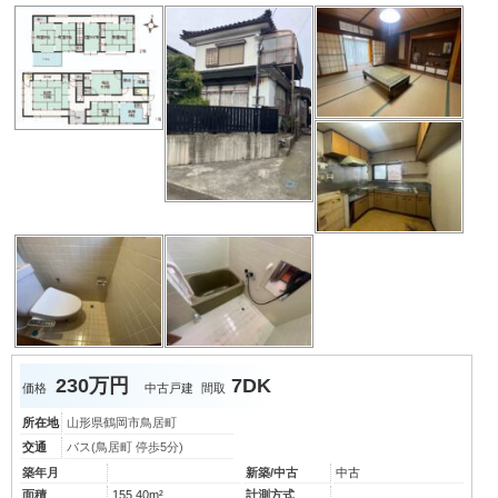
230万円
7DK
価格
中古戸建
間取
所在地
山形県鶴岡市鳥居町
交通
バス(鳥居町 停歩5分)
築年月
新築/中古
中古
面積
155.40m²
計測方式