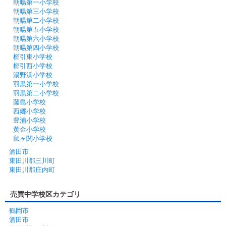
朝暘第一小学校
朝暘第三小学校
朝暘第二小学校
朝暘第五小学校
朝暘第六小学校
朝暘第四小学校
櫛引東小学校
櫛引西小学校
湯野浜小学校
羽黒第一小学校
羽黒第二小学校
藤島小学校
西郷小学校
豊浦小学校
黄金小学校
鼠ヶ関小学校
酒田市
東田川郡三川町
東田川郡庄内町
売買中学校区カテゴリ
鶴岡市
酒田市