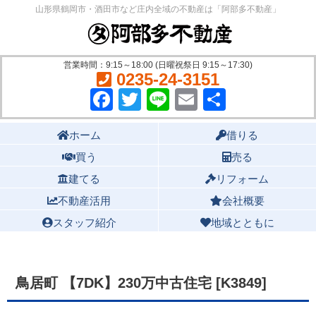
山形県鶴岡市・酒田市など庄内全域の不動産は「阿部多不動産」
営業時間：9:15～18:00 (日曜祝祭日 9:15～17:30)
0235-24-3151
Facebook
Twitter
Line
Email
共
有
Main menu
ホーム
借りる
買う
売る
建てる
リフォーム
不動産活用
会社概要
スタッフ紹介
地域とともに
鳥居町 【7DK】230万中古住宅 [K3849]