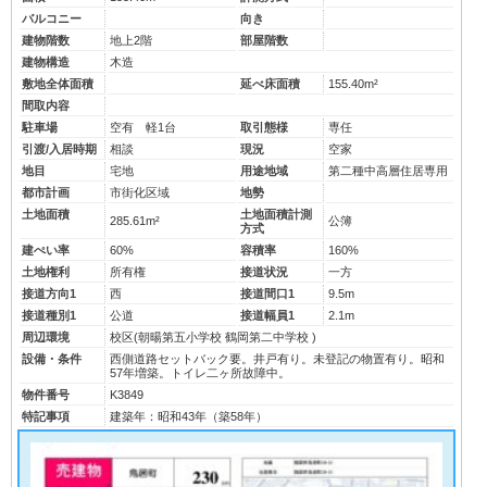
バルコニー
向き
建物階数
地上2階
部屋階数
建物構造
木造
敷地全体面積
延べ床面積
155.40m²
間取内容
駐車場
空有 軽1台
取引態様
専任
引渡/入居時期
相談
現況
空家
地目
宅地
用途地域
第二種中高層住居専用
都市計画
市街化区域
地勢
土地面積
土地面積計測
285.61m²
公簿
方式
建ぺい率
60%
容積率
160%
土地権利
所有権
接道状況
一方
接道方向1
西
接道間口1
9.5m
接道種別1
公道
接道幅員1
2.1m
周辺環境
校区(
朝暘第五小学校
鶴岡第二中学校
)
設備・条件
西側道路セットバック要。井戸有り。未登記の物置有り。昭和
57年増築。トイレ二ヶ所故障中。
物件番号
K3849
特記事項
建築年：昭和43年（築58年）