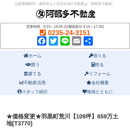
山形県鶴岡市・酒田市など庄内全域の不動産は「阿部多不動産」
営業時間：9:15～18:00 (日曜祝祭日 9:15～17:30)
0235-24-3151
Facebook
Twitter
Line
Email
共
有
Main menu
ホーム
借りる
買う
売る
建てる
リフォーム
不動産活用
会社概要
スタッフ紹介
地域とともに
★価格変更★羽黒町荒川【109坪】659万土
地[T3770]