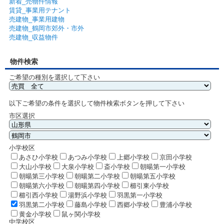
新着_売物件情報
賃貸_事業用テナント
売建物_事業用建物
売建物_鶴岡市郊外・市外
売建物_収益物件
物件検索
ご希望の種別を選択して下さい
以下ご希望の条件を選択して物件検索ボタンを押して下さい
市区選択
小学校区
あさひ小学校
あつみ小学校
上郷小学校
京田小学校
大山小学校
大泉小学校
斎小学校
朝暘第一小学校
朝暘第三小学校
朝暘第二小学校
朝暘第五小学校
朝暘第六小学校
朝暘第四小学校
櫛引東小学校
櫛引西小学校
湯野浜小学校
羽黒第一小学校
羽黒第二小学校
藤島小学校
西郷小学校
豊浦小学校
黄金小学校
鼠ヶ関小学校
中学校区