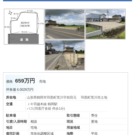
659万円
価格
売地
坪単価
6.0029万円
所在地
山形県鶴岡市羽黒町荒川字前田元 羽黒町荒川売土地
交通
ＪＲ羽越本線 鶴岡駅
バス(羽黒庁舎前 停歩1分)
駐車場
取引態様
専任
引渡/入居時期
相談
現況
更地
地目
宅地
用途地域
都市計画
市街化調整区域
地勢
平坦