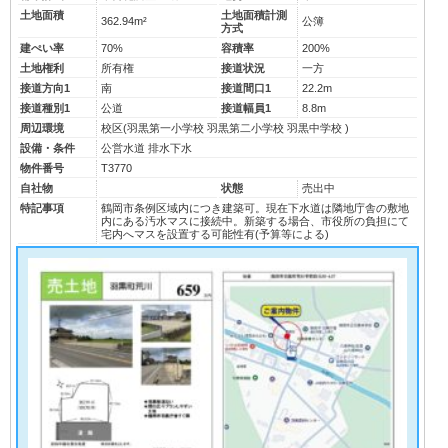
土地面積
土地面積計測
362.94m²
公簿
方式
建ぺい率
70%
容積率
200%
土地権利
所有権
接道状況
一方
接道方向1
南
接道間口1
22.2m
接道種別1
公道
接道幅員1
8.8m
周辺環境
校区(
羽黒第一小学校
羽黒第二小学校
羽黒中学校
)
設備・条件
公営水道
排水下水
物件番号
T3770
自社物
状態
売出中
特記事項
鶴岡市条例区域内につき建築可。現在下水道は隣地庁舎の敷地
内にある汚水マスに接続中。新築する場合、市役所の負担にて
宅内へマスを設置する可能性有(予算等による)