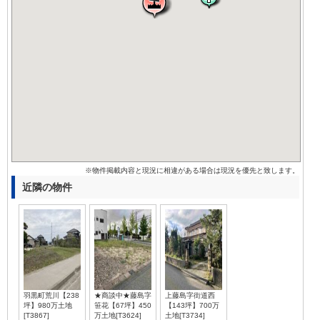
※物件掲載内容と現況に相違がある場合は現況を優先と致します。
近隣の物件
羽黒町荒川【238
★商談中★藤島字
上藤島字街道西
坪】980万土地
笹花【67坪】450
【143坪】700万
[T3867]
万土地[T3624]
土地[T3734]