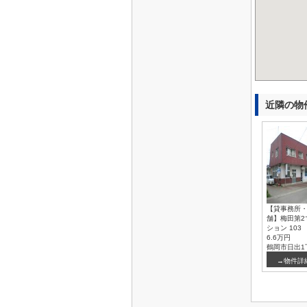
近隣の物
【貸事務所
舗】梅田第2
ション 103
6.6万円
鶴岡市日出1
→物件詳