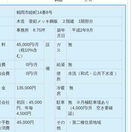
鶴岡市睦町14番8号
木造 亜鉛メッキ鋼板 ２階建 1階部分
事務所 8.75坪
築年
平成2年9月
月日
 料
45,000円/月
設
ガ
無
（税10%含
ス
む）
益費
0円/月
給湯
無
備
内会費
0円/月
便
水洗（和式・公共下水道 ）
所
 金
135,000円
冷暖
無
房
証会社
初回：45,000
駐車
無 ※月極駐車場あり
円、年毎
場
（4,000円/月 空き要確
4,500円
認）
介手数
45,000円
その
・第二種住居地域
（消費
他