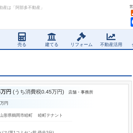
営
動産は「阿部多不動産」
売る
建てる
リフォーム
不動産活用
.5万円
(うち消費税0.45万円)
店舗・事務所
5万円
山形県鶴岡市睦町 睦町テナント
バス(第1コミセン前 停歩2分)