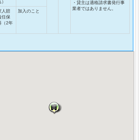
込）
・貸主は適格請求書発行事
業者ではありません。
家人賠
加入のこと
責任保
料（2年
）