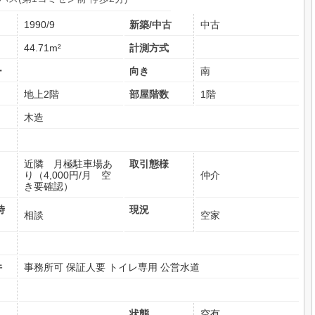
1990/9
新築/中古
中古
44.71m²
計測方式
ー
向き
南
地上2階
部屋階数
1階
木造
近隣 月極駐車場あ
取引態様
り（4,000円/月 空
仲介
き要確認）
時
現況
相談
空家
件
事務所可
保証人要
トイレ専用
公営水道
状態
空有