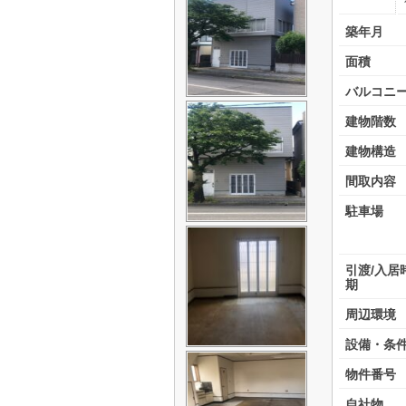
築年月
面積
バルコニ
建物階数
建物構造
間取内容
駐車場
引渡/入居
期
周辺環境
設備・条
物件番号
自社物