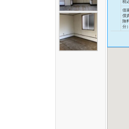
税
借
償
険
分