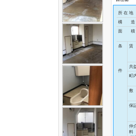
所 在 地
構 造
面 積
条
賃
共
件
町
敷
保
仲
料