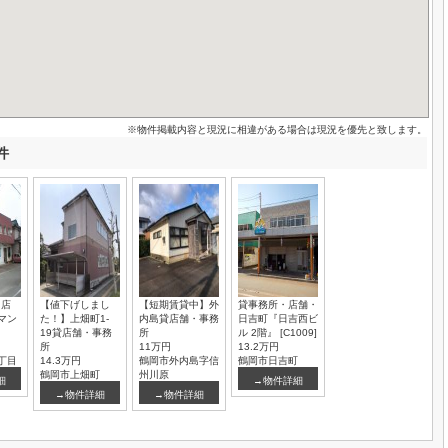
※物件掲載内容と現況に相違がある場合は現況を優先と致します。
件
・店
【値下げしまし
【短期賃貸中】外
貸事務所・店舗・
マン
た！】上畑町1-
内島貸店舗・事務
日吉町『日吉西ビ
19貸店舗・事務
所
ル 2階』 [C1009]
所
11万円
13.2万円
丁目
14.3万円
鶴岡市外内島字信
鶴岡市日吉町
鶴岡市上畑町
州川原
細
→物件詳細
→物件詳細
→物件詳細