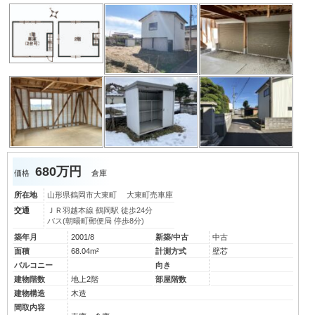
680万円
価格
倉庫
所在地
山形県鶴岡市大東町 大東町売車庫
交通
ＪＲ羽越本線 鶴岡駅 徒歩24分
バス(朝暘町郵便局 停歩8分)
築年月
2001/8
新築/中古
中古
面積
68.04m²
計測方式
壁芯
バルコニー
向き
建物階数
地上2階
部屋階数
建物構造
木造
間取内容