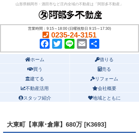
山形県鶴岡市・酒田市など庄内全域の不動産は「阿部多不動産」
営業時間：9:15～18:00 (日曜祝祭日 9:15～17:30)
0235-24-3151
Facebook
Twitter
Line
Email
共
有
Main menu
ホーム
借りる
買う
売る
建てる
リフォーム
不動産活用
会社概要
スタッフ紹介
地域とともに
大東町【車庫･倉庫】680万 [K3693]