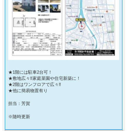
★1階には駐車2台可！
★敷地広々‼家庭菜園や住宅新築に！
★2階はワンフロアで広々‼
★他に簡易物置有り
担当：芳賀
※随時更新