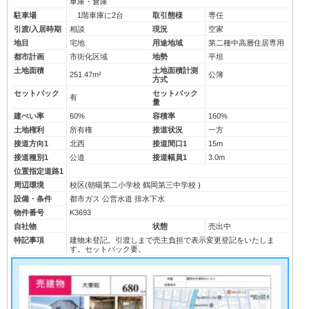
車庫・倉庫
駐車場
1階車庫に2台
取引態様
専任
引渡/入居時期
相談
現況
空家
地目
宅地
用途地域
第二種中高層住居専用
都市計画
市街化区域
地勢
平坦
土地面積
土地面積計測
251.47m²
公簿
方式
セットバック
セットバック
有
量
建ぺい率
60%
容積率
160%
土地権利
所有権
接道状況
一方
接道方向1
北西
接道間口1
15m
接道種別1
公道
接道幅員1
3.0m
位置指定道路1
周辺環境
校区(
朝暘第二小学校
鶴岡第三中学校
)
設備・条件
都市ガス
公営水道
排水下水
物件番号
K3693
自社物
状態
売出中
特記事項
建物未登記。引渡しまで売主負担で表示変更登記をいたしま
す。セットバック要。