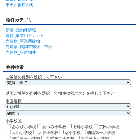
東田川郡庄内町
物件カテゴリ
新着_売物件情報
賃貸_事業用テナント
売建物_事業用建物
売建物_鶴岡市郊外・市外
売建物_収益物件
物件検索
ご希望の種別を選択して下さい
以下ご希望の条件を選択して物件検索ボタンを押して下さい
市区選択
小学校区
あさひ小学校
あつみ小学校
上郷小学校
京田小学校
大山小学校
大泉小学校
斎小学校
朝暘第一小学校
朝暘第三小学校
朝暘第二小学校
朝暘第五小学校