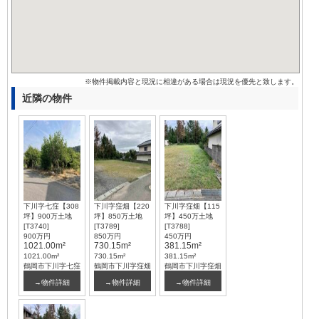
※物件掲載内容と現況に相違がある場合は現況を優先と致します。
近隣の物件
下川字七窪【308
下川字窪畑【220
下川字窪畑【115
坪】900万土地
坪】850万土地
坪】450万土地
[T3740]
[T3789]
[T3788]
900万円
850万円
450万円
1021.00m²
730.15m²
381.15m²
1021.00m²
730.15m²
381.15m²
鶴岡市下川字七窪
鶴岡市下川字窪畑
鶴岡市下川字窪畑
→物件詳細
→物件詳細
→物件詳細