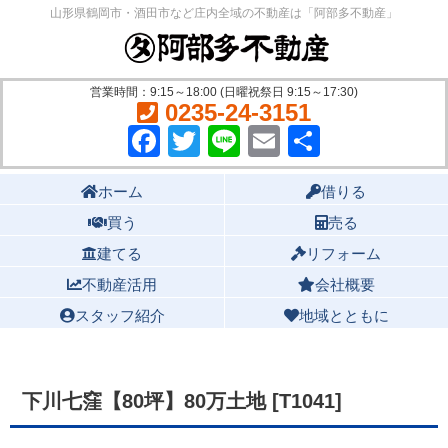
山形県鶴岡市・酒田市など庄内全域の不動産は「阿部多不動産」
営業時間：9:15～18:00 (日曜祝祭日 9:15～17:30)
0235-24-3151
Facebook
Twitter
Line
Email
共
有
Main menu
ホーム
借りる
買う
売る
建てる
リフォーム
不動産活用
会社概要
スタッフ紹介
地域とともに
下川七窪【80坪】80万土地 [T1041]