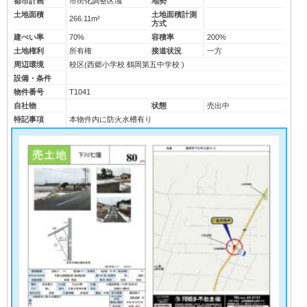
都市計画
市街化調整区域
地勢
土地面積
土地面積計測
266.11m²
方式
建ぺい率
70%
容積率
200%
土地権利
所有権
接道状況
一方
周辺環境
校区(
西郷小学校
鶴岡第五中学校
)
設備・条件
物件番号
T1041
自社物
状態
売出中
特記事項
本物件内に防火水槽有り