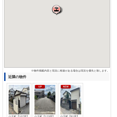
※物件掲載内容と現況に相違がある場合は現況を優先と致します。
近隣の物件
UP
NEW
山王町【107坪】
山王町【123坪】
山王町【81坪】