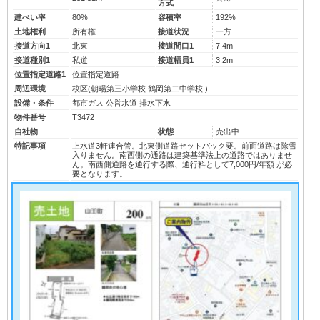
方式
建ぺい率
80%
容積率
192%
土地権利
所有権
接道状況
一方
接道方向1
北東
接道間口1
7.4m
接道種別1
私道
接道幅員1
3.2m
位置指定道路1
位置指定道路
周辺環境
校区(
朝暘第三小学校
鶴岡第二中学校
)
設備・条件
都市ガス
公営水道
排水下水
物件番号
T3472
自社物
状態
売出中
特記事項
上水道3軒連合管。北東側道路セットバック要。前面道路は除雪
入りません。南西側の通路は建築基準法上の道路ではありませ
ん。南西側通路を通行する際、通行料として7,000円/年額 が必
要となります。