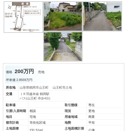
200万円
価格
売地
坪単価
2.8559万円
所在地
山形県鶴岡市山王町 山王町売土地
交通
ＪＲ羽越本線 鶴岡駅
バス(山王町 停歩4分)
駐車場
取引態様
専任
引渡/入居時期
相談
現況
更地
地目
宅地
用途地域
商業
都市計画
市街化区域
地勢
平坦
土地面積
土地面積計測
231.51m²
公簿