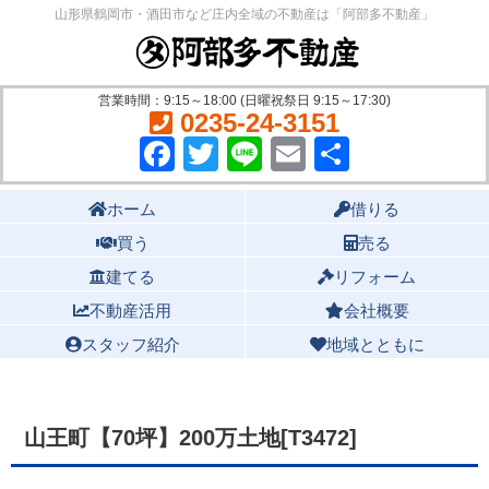
山形県鶴岡市・酒田市など庄内全域の不動産は「阿部多不動産」
営業時間：9:15～18:00 (日曜祝祭日 9:15～17:30)
0235-24-3151
Facebook
Twitter
Line
Email
共
有
Main menu
ホーム
借りる
買う
売る
建てる
リフォーム
不動産活用
会社概要
スタッフ紹介
地域とともに
山王町【70坪】200万土地[T3472]