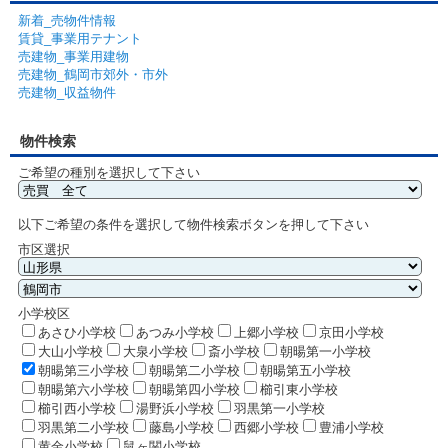
新着_売物件情報
賃貸_事業用テナント
売建物_事業用建物
売建物_鶴岡市郊外・市外
売建物_収益物件
物件検索
ご希望の種別を選択して下さい
以下ご希望の条件を選択して物件検索ボタンを押して下さい
市区選択
小学校区
あさひ小学校
あつみ小学校
上郷小学校
京田小学校
大山小学校
大泉小学校
斎小学校
朝暘第一小学校
朝暘第三小学校
朝暘第二小学校
朝暘第五小学校
朝暘第六小学校
朝暘第四小学校
櫛引東小学校
櫛引西小学校
湯野浜小学校
羽黒第一小学校
羽黒第二小学校
藤島小学校
西郷小学校
豊浦小学校
黄金小学校
鼠ヶ関小学校