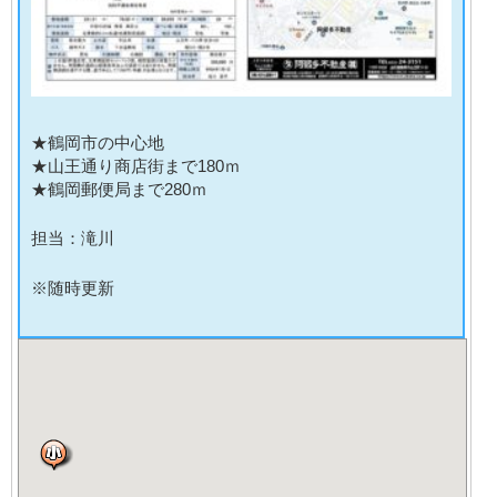
★鶴岡市の中心地
★山王通り商店街まで180ｍ
★鶴岡郵便局まで280ｍ
担当：滝川
※随時更新