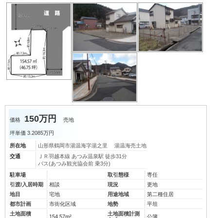
150万円
価格
売地
坪単価
3.2085万円
所在地
山形県鶴岡市湯温海字湯之里 湯温海売土地
交通
ＪＲ羽越本線 あつみ温泉駅 徒歩31分
バス(あつみ観光協会前 乗3分)
駐車場
取引態様
専任
引渡/入居時期
相談
現況
更地
地目
宅地
用途地域
第二種住居
都市計画
市街化区域
地勢
平坦
土地面積
土地面積計測
154.57m²
公簿