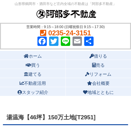
山形県鶴岡市・酒田市など庄内全域の不動産は「阿部多不動産」
営業時間：9:15～18:00 (日曜祝祭日 9:15～17:30)
0235-24-3151
Facebook
Twitter
Line
Email
共
有
Main menu
ホーム
借りる
買う
売る
建てる
リフォーム
不動産活用
会社概要
スタッフ紹介
地域とともに
湯温海【46坪】150万土地[T2951]