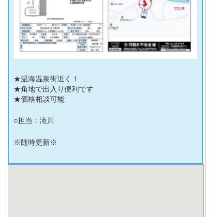
★温海温泉街近く！
★角地で出入り便利です
★価格相談可能
○担当：滝川
※随時更新※