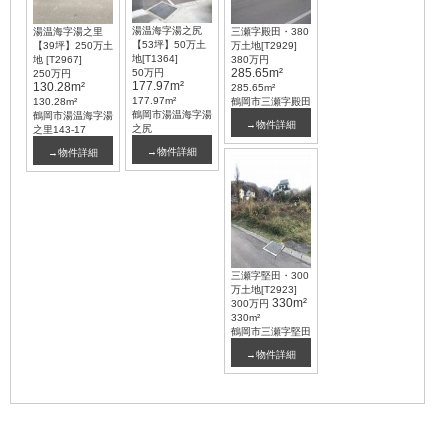
湯温海字湯之尻
湯温海字湯之里
三瀬字殿田・380
【53坪】50万土
【39坪】250万土
万土地[T2929]
地[T1364]
地 [T2967]
380万円
285.65m²
50万円
250万円
177.97m²
130.28m²
285.65m²
177.97m²
130.28m²
鶴岡市三瀬字殿田
鶴岡市湯温海字湯
鶴岡市湯温海字湯
→物件詳細
之尻
之里143-17
→物件詳細
→物件詳細
三瀬字堅田・300
万土地[T2923]
330m²
300万円
330m²
鶴岡市三瀬字堅田
→物件詳細