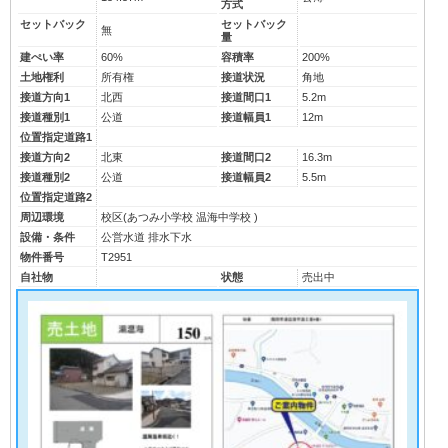
方式
セットバック
セットバック
無
量
建ぺい率
60%
容積率
200%
土地権利
所有権
接道状況
角地
接道方向1
北西
接道間口1
5.2m
接道種別1
公道
接道幅員1
12m
位置指定道路1
接道方向2
北東
接道間口2
16.3m
接道種別2
公道
接道幅員2
5.5m
位置指定道路2
周辺環境
校区(
あつみ小学校
温海中学校
)
設備・条件
公営水道
排水下水
物件番号
T2951
自社物
状態
売出中