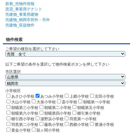
新着_売物件情報
賃貸_事業用テナント
売建物_事業用建物
売建物_鶴岡市郊外・市外
売建物_収益物件
物件検索
ご希望の種別を選択して下さい
以下ご希望の条件を選択して物件検索ボタンを押して下さい
市区選択
小学校区
あさひ小学校
あつみ小学校
上郷小学校
京田小学校
大山小学校
大泉小学校
斎小学校
朝暘第一小学校
朝暘第三小学校
朝暘第二小学校
朝暘第五小学校
朝暘第六小学校
朝暘第四小学校
櫛引東小学校
櫛引西小学校
湯野浜小学校
羽黒第一小学校
羽黒第二小学校
藤島小学校
西郷小学校
豊浦小学校
黄金小学校
鼠ヶ関小学校