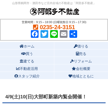
山形県鶴岡市・酒田市など庄内全域の不動産は「阿部多不動産」
営業時間：9:15～18:00 (日曜祝祭日 9:15～17:30)
0235-24-3151
Facebook
Twitter
Line
Email
共
有
Main menu
ホーム
借りる
買う
売る
建てる
リフォーム
不動産活用
会社概要
スタッフ紹介
地域とともに
4/9(土)10(日)大部町新築内覧会開催！