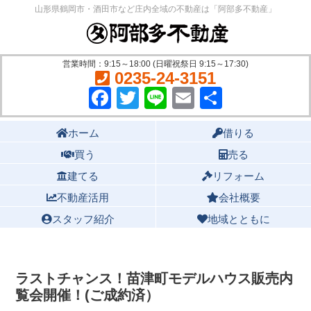
山形県鶴岡市・酒田市など庄内全域の不動産は「阿部多不動産」
営業時間：9:15～18:00 (日曜祝祭日 9:15～17:30)
0235-24-3151
Facebook
Twitter
Line
Email
共
有
Main menu
ホーム
借りる
買う
売る
建てる
リフォーム
不動産活用
会社概要
スタッフ紹介
地域とともに
ラストチャンス！苗津町モデルハウス販売内
覧会開催！(ご成約済）