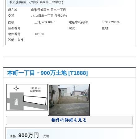
校区(
朝暘第二小学校
鶴岡第三中学校
)
所在地
山形県鶴岡市 日出一丁目
交通
バス(日出一丁目 停歩2分)
面積
土地 209.98m²
建蔽率/容積率
60% / 200%
区画番号
現況
更地
物件番号
T3170
設備・条件
本町一丁目・900万土地 [T1888]
物件の詳細を見る
900万円
価格
売地