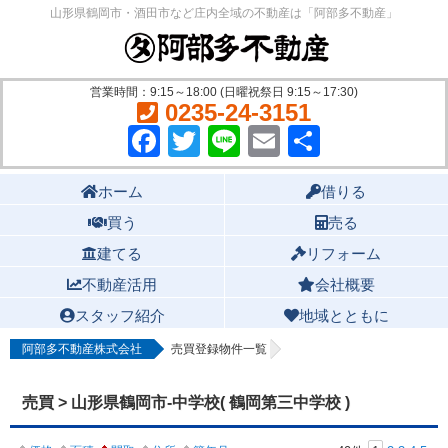
山形県鶴岡市・酒田市など庄内全域の不動産は「阿部多不動産」
営業時間：9:15～18:00 (日曜祝祭日 9:15～17:30)
0235-24-3151
Facebook
Twitter
Line
Email
共
有
Main menu
ホーム
借りる
買う
売る
建てる
リフォーム
不動産活用
会社概要
スタッフ紹介
地域とともに
阿部多不動産株式会社
売買登録物件一覧
売買 > 山形県鶴岡市-中学校( 鶴岡第三中学校 )