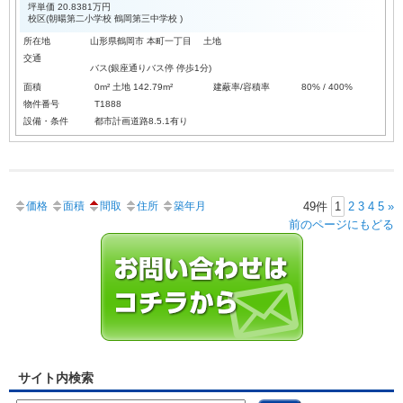
坪単価
20.8381万円
校区(
朝暘第二小学校
鶴岡第三中学校
)
所在地
山形県鶴岡市 本町一丁目 土地
交通
バス(銀座通りバス停 停歩1分)
面積
0m² 土地 142.79m²
建蔽率/容積率
80% / 400%
物件番号
T1888
設備・条件
都市計画道路8.5.1有り
価格
面積
間取
住所
築年月
49件
1
2
3
4
5
»
前のページにもどる
サイト内検索