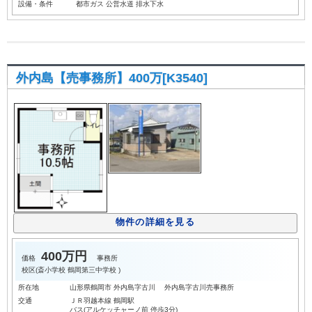
設備・条件
都市ガス
公営水道
排水下水
外内島【売事務所】400万[K3540]
物件の詳細を見る
400万円
価格
事務所
校区(
斎小学校
鶴岡第三中学校
)
所在地
山形県鶴岡市 外内島字古川 外内島字古川売事務所
交通
ＪＲ羽越本線 鶴岡駅
バス(アルケッチャーノ前 停歩3分)