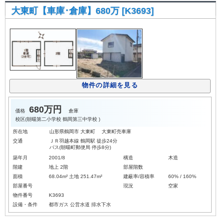
大東町【車庫･倉庫】680万 [K3693]
物件の詳細を見る
680万円
価格
倉庫
校区(
朝暘第二小学校
鶴岡第三中学校
)
所在地
山形県鶴岡市 大東町 大東町売車庫
交通
ＪＲ羽越本線 鶴岡駅 徒歩24分
バス(朝暘町郵便局 停歩8分)
築年月
2001/8
構造
木造
階建
地上 2階
部屋階数
面積
68.04m² 土地 251.47m²
建蔽率/容積率
60% / 160%
部屋番号
現況
空家
物件番号
K3693
設備・条件
都市ガス
公営水道
排水下水