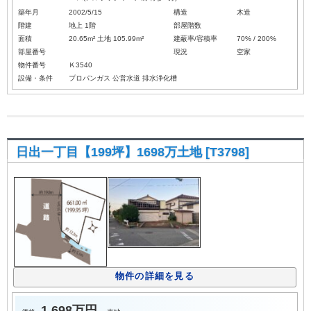
築年月
2002/5/15
構造
木造
階建
地上 1階
部屋階数
面積
20.65m² 土地 105.99m²
建蔽率/容積率
70% / 200%
部屋番号
現況
空家
物件番号
Ｋ3540
設備・条件
プロパンガス
公営水道
排水浄化槽
日出一丁目【199坪】1698万土地 [T3798]
物件の詳細を見る
1,698万円