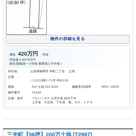
物件の詳細を見る
420万円
価格
売地
坪単価
6.9078万円
校区(
朝暘第一小学校
鶴岡第三中学校
)
所在地
山形県鶴岡市 本町二丁目 土地
交通
バス(七日町バス停 停歩1分)
面積
0m² 土地 201.02m²
建蔽率/容積率
80% / 400%
物件番号
T1428
設備・条件
プロパンガス
公営水道
排水下水
上水道：引込有。下水道：無。ガス：ＬＰＧ
三光町【56坪】200万土地 [T2997]