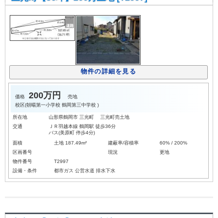
物件の詳細を見る
200万円
価格
売地
校区(
朝暘第一小学校
鶴岡第三中学校
)
所在地
山形県鶴岡市 三光町 三光町売土地
交通
ＪＲ羽越本線 鶴岡駅 徒歩36分
バス(美原町 停歩4分)
面積
土地 187.49m²
建蔽率/容積率
60% / 200%
区画番号
現況
更地
物件番号
T2997
設備・条件
都市ガス
公営水道
排水下水