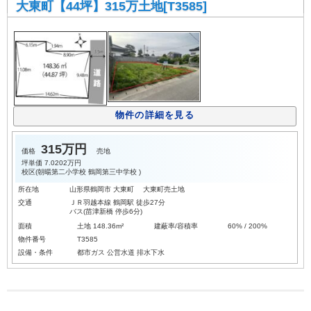
大東町【44坪】315万土地[T3585]
物件の詳細を見る
315万円
価格
売地
坪単価
7.0202万円
校区(
朝暘第二小学校
鶴岡第三中学校
)
所在地
山形県鶴岡市 大東町 大東町売土地
交通
ＪＲ羽越本線 鶴岡駅 徒歩27分
バス(苗津新橋 停歩6分)
面積
土地 148.36m²
建蔽率/容積率
60% / 200%
物件番号
T3585
設備・条件
都市ガス
公営水道
排水下水