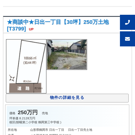
★商談中★日出一丁目【30坪】250万土地
[T3799]
UP
物件の詳細を見る
250万円
価格
売地
坪単価
8.2128万円
校区(
朝暘第二小学校
鶴岡第三中学校
)
所在地
山形県鶴岡市 日出一丁目 日出一丁目売土地