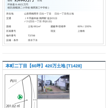
価格
売地
坪単価
8.4921万円
校区(
朝暘第二小学校
鶴岡第三中学校
)
所在地
山形県鶴岡市 日出一丁目 日出一丁目売土地
交通
ＪＲ羽越本線 鶴岡駅 徒歩31分
バス(日出一丁目 停歩1分)
面積
土地 661m²
建蔽率/容積率
60% / 200%
区画番号
現況
上物有
物件番号
T3798
設備・条件
排水下水
本町二丁目【60坪】420万土地 [T1428]