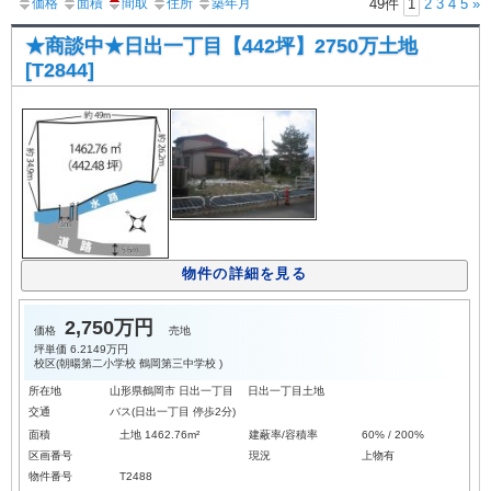
価格
面積
間取
住所
築年月
49件
1
2
3
4
5
»
★商談中★日出一丁目【442坪】2750万土地
[T2844]
物件の詳細を見る
2,750万円
価格
売地
坪単価
6.2149万円
校区(
朝暘第二小学校
鶴岡第三中学校
)
所在地
山形県鶴岡市 日出一丁目 日出一丁目土地
交通
バス(日出一丁目 停歩2分)
面積
土地 1462.76m²
建蔽率/容積率
60% / 200%
区画番号
現況
上物有
物件番号
T2488