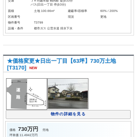
交通
ＪＲ羽越本線 鶴岡駅 徒歩33分
バス(日出一丁目 停歩3分)
面積
土地 100.66m²
建蔽率/容積率
60% / 200%
区画番号
現況
更地
物件番号
T3799
設備・条件
都市ガス
公営水道
排水下水
★価格変更★日出一丁目【63坪】730万土地
[T3170]
NEW
物件の詳細を見る
730万円
価格
売地
坪単価
11.4942万円