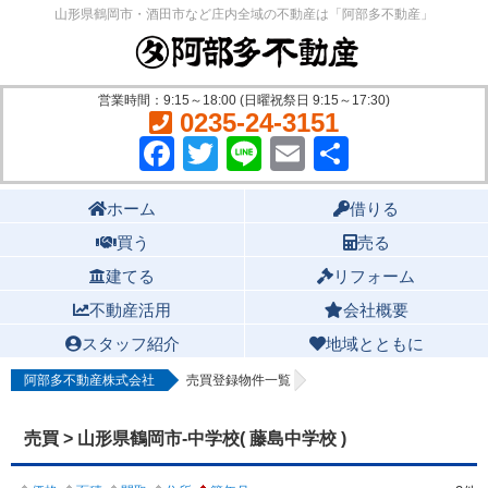
山形県鶴岡市・酒田市など庄内全域の不動産は「阿部多不動産」
営業時間：9:15～18:00 (日曜祝祭日 9:15～17:30)
0235-24-3151
Facebook
Twitter
Line
Email
共
有
Main menu
ホーム
借りる
買う
売る
建てる
リフォーム
不動産活用
会社概要
スタッフ紹介
地域とともに
阿部多不動産株式会社
売買登録物件一覧
売買 > 山形県鶴岡市-中学校( 藤島中学校 )