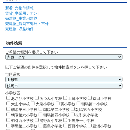
新着_売物件情報
賃貸_事業用テナント
売建物_事業用建物
売建物_鶴岡市郊外・市外
売建物_収益物件
物件検索
ご希望の種別を選択して下さい
以下ご希望の条件を選択して物件検索ボタンを押して下さい
市区選択
小学校区
あさひ小学校
あつみ小学校
上郷小学校
京田小学校
大山小学校
大泉小学校
斎小学校
朝暘第一小学校
朝暘第三小学校
朝暘第二小学校
朝暘第五小学校
朝暘第六小学校
朝暘第四小学校
櫛引東小学校
櫛引西小学校
湯野浜小学校
羽黒第一小学校
羽黒第二小学校
藤島小学校
西郷小学校
豊浦小学校