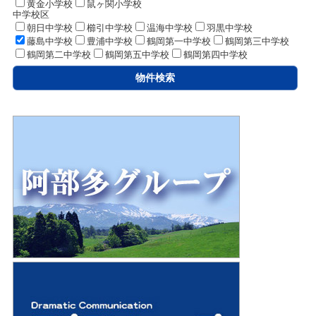
黄金小学校
鼠ヶ関小学校
中学校区
朝日中学校
櫛引中学校
温海中学校
羽黒中学校
藤島中学校
豊浦中学校
鶴岡第一中学校
鶴岡第三中学校
鶴岡第二中学校
鶴岡第五中学校
鶴岡第四中学校