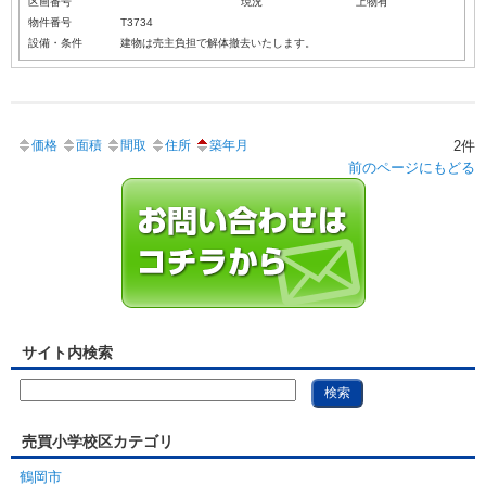
区画番号
現況
上物有
物件番号
T3734
設備・条件
建物は売主負担で解体撤去いたします。
価格
面積
間取
住所
築年月
2件
前のページにもどる
サイト内検索
売買小学校区カテゴリ
鶴岡市