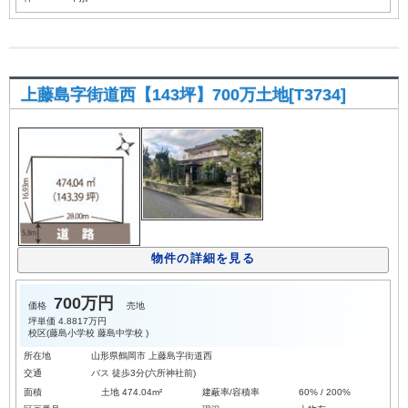
上藤島字街道西【143坪】700万土地[T3734]
物件の詳細を見る
700万円
価格
売地
坪単価
4.8817万円
校区(
藤島小学校
藤島中学校
)
所在地
山形県鶴岡市 上藤島字街道西
交通
バス 徒歩3分(六所神社前)
面積
土地 474.04m²
建蔽率/容積率
60% / 200%