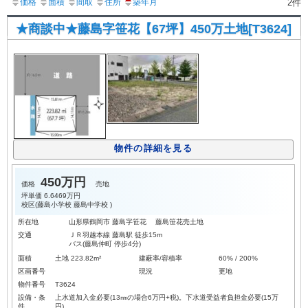
価格
面積
間取
住所
築年月
2件
★商談中★藤島字笹花【67坪】450万土地[T3624]
物件の詳細を見る
450万円
価格
売地
坪単価
6.6469万円
校区(
藤島小学校
藤島中学校
)
所在地
山形県鶴岡市 藤島字笹花 藤島笹花売土地
交通
ＪＲ羽越本線 藤島駅 徒歩15m
バス(藤島仲町 停歩4分)
面積
土地 223.82m²
建蔽率/容積率
60% / 200%
区画番号
現況
更地
物件番号
T3624
設備・条
上水道加入金必要(13㎜の場合6万円+税)。下水道受益者負担金必要(15万
件
円)。